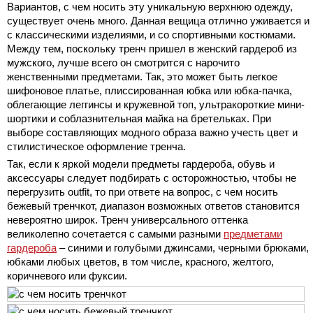
Вариантов, с чем носить эту уникальную верхнюю одежду,
существует очень много. Данная вещица отлично уживается и
с классическими изделиями, и со спортивными костюмами.
Между тем, поскольку тренч пришел в женский гардероб из
мужского, лучше всего он смотрится с нарочито
женственными предметами. Так, это может быть легкое
шифоновое платье, плиссированная юбка или юбка-пачка,
облегающие леггинсы и кружевной топ, ультракороткие мини-
шортики и соблазнительная майка на бретельках. При
выборе составляющих модного образа важно учесть цвет и
стилистическое оформление тренча.
Так, если к яркой модели предметы гардероба, обувь и
аксессуары следует подбирать с осторожностью, чтобы не
перегрузить outfit, то при ответе на вопрос, с чем носить
бежевый тренчкот, диапазон возможных ответов становится
невероятно широк. Тренч универсального оттенка
великолепно сочетается с самыми разными
предметами
гардероба
– синими и голубыми джинсами, черными брюками,
юбками любых цветов, в том числе, красного, желтого,
коричневого или фуксии.