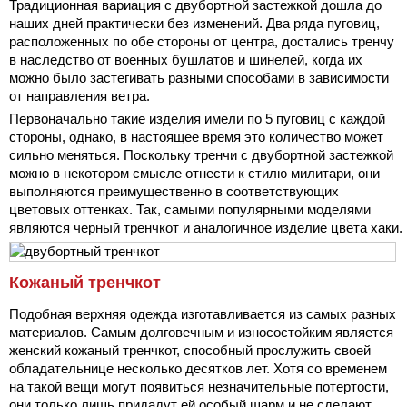
Традиционная вариация с двубортной застежкой дошла до
наших дней практически без изменений. Два ряда пуговиц,
расположенных по обе стороны от центра, достались тренчу
в наследство от военных бушлатов и шинелей, когда их
можно было застегивать разными способами в зависимости
от направления ветра.
Первоначально такие изделия имели по 5 пуговиц с каждой
стороны, однако, в настоящее время это количество может
сильно меняться. Поскольку тренчи с двубортной застежкой
можно в некотором смысле отнести к стилю милитари, они
выполняются преимущественно в соответствующих
цветовых оттенках. Так, самыми популярными моделями
являются черный тренчкот и аналогичное изделие цвета хаки.
Кожаный тренчкот
Подобная верхняя одежда изготавливается из самых разных
материалов. Самым долговечным и износостойким является
женский кожаный тренчкот, способный прослужить своей
обладательнице несколько десятков лет. Хотя со временем
на такой вещи могут появиться незначительные потертости,
они только лишь придадут ей особый шарм и не сделают