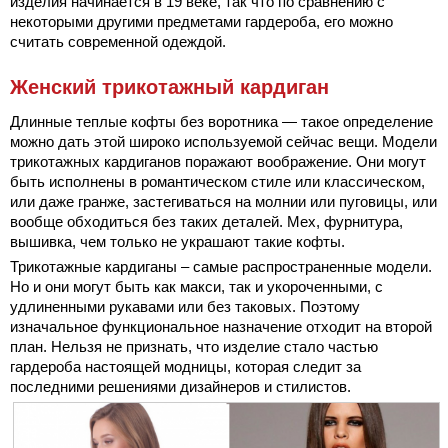
изделия начинается в 19 веке, так что по сравнению с
некоторыми другими предметами гардероба, его можно
считать современной одеждой.
Женский трикотажный кардиган
Длинные теплые кофты без воротника — такое определение
можно дать этой широко используемой сейчас вещи. Модели
трикотажных кардиганов поражают воображение. Они могут
быть исполнены в романтическом стиле или классическом,
или даже гранже, застегиваться на молнии или пуговицы, или
вообще обходиться без таких деталей. Мех, фурнитура,
вышивка, чем только не украшают такие кофты.
Трикотажные кардиганы – самые распространенные модели.
Но и они могут быть как макси, так и укороченными, с
удлиненными рукавами или без таковых. Поэтому
изначальное функциональное назначение отходит на второй
план. Нельзя не признать, что изделие стало частью
гардероба настоящей модницы, которая следит за
последними решениями дизайнеров и стилистов.