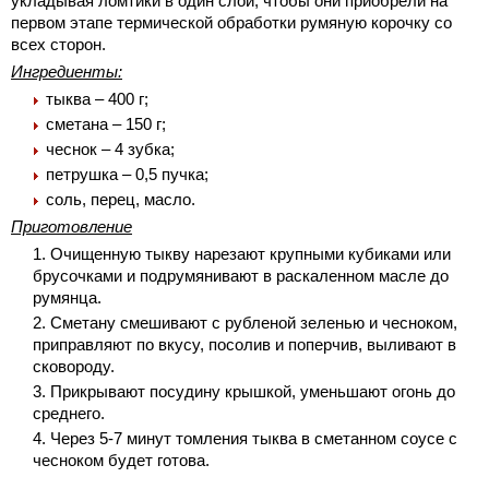
укладывая ломтики в один слой, чтобы они приобрели на
первом этапе термической обработки румяную корочку со
всех сторон.
Ингредиенты:
тыква – 400 г;
сметана – 150 г;
чеснок – 4 зубка;
петрушка – 0,5 пучка;
соль, перец, масло.
Приготовление
Очищенную тыкву нарезают крупными кубиками или
брусочками и подрумянивают в раскаленном масле до
румянца.
Сметану смешивают с рубленой зеленью и чесноком,
приправляют по вкусу, посолив и поперчив, выливают в
сковороду.
Прикрывают посудину крышкой, уменьшают огонь до
среднего.
Через 5-7 минут томления тыква в сметанном соусе с
чесноком будет готова.