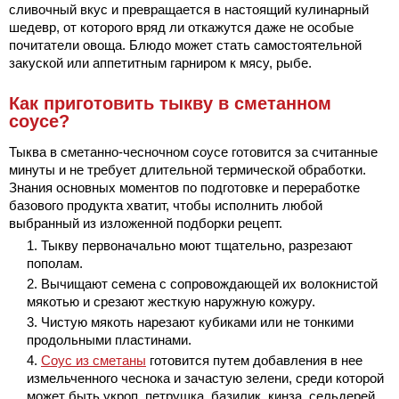
сливочный вкус и превращается в настоящий кулинарный
шедевр, от которого вряд ли откажутся даже не особые
почитатели овоща. Блюдо может стать самостоятельной
закуской или аппетитным гарниром к мясу, рыбе.
Как приготовить тыкву в сметанном
соусе?
Тыква в сметанно-чесночном соусе готовится за считанные
минуты и не требует длительной термической обработки.
Знания основных моментов по подготовке и переработке
базового продукта хватит, чтобы исполнить любой
выбранный из изложенной подборки рецепт.
Тыкву первоначально моют тщательно, разрезают
пополам.
Вычищают семена с сопровождающей их волокнистой
мякотью и срезают жесткую наружную кожуру.
Чистую мякоть нарезают кубиками или не тонкими
продольными пластинами.
Соус из сметаны
готовится путем добавления в нее
измельченного чеснока и зачастую зелени, среди которой
может быть укроп, петрушка, базилик, кинза, сельдерей.