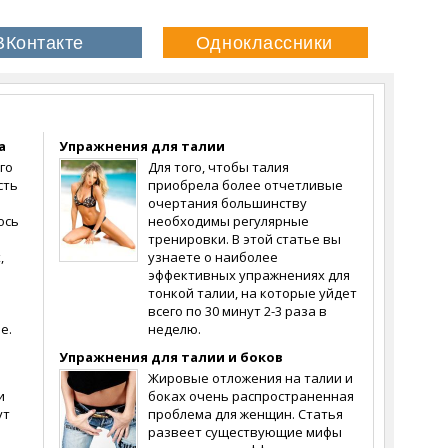
а
Упражнения для талии
го
Для того, чтобы талия
сть
приобрела более отчетливые
очертания большинству
ось
необходимы регулярные
тренировки. В этой статье вы
,
узнаете о наиболее
эффективных упражнениях для
тонкой талии, на которые уйдет
всего по 30 минут 2-3 раза в
е.
неделю.
Упражнения для талии и боков
Жировые отложения на талии и
и
боках очень распространенная
ут
проблема для женщин. Статья
развеет существующие мифы