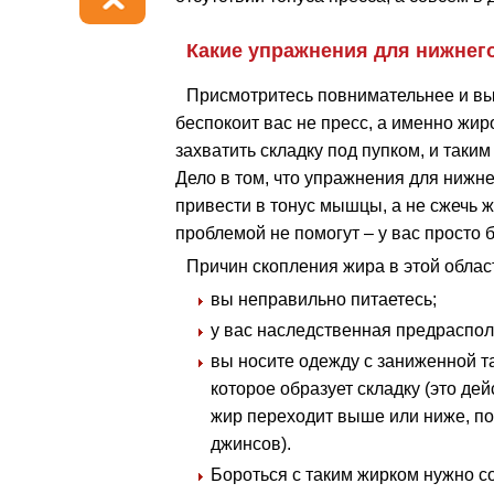
Какие упражнения для нижнег
Присмотритесь повнимательнее и вы
беспокоит вас не пресс, а именно ж
захватить складку под пупком, и так
Дело в том, что упражнения для нижн
привести в тонус мышцы, а не сжечь ж
проблемой не помогут – у вас просто 
Причин скопления жира в этой облас
вы неправильно питаетесь;
у вас наследственная предраспол
вы носите одежду с заниженной та
которое образует складку (это дейс
жир переходит выше или ниже, поэ
джинсов).
Бороться с таким жирком нужно с