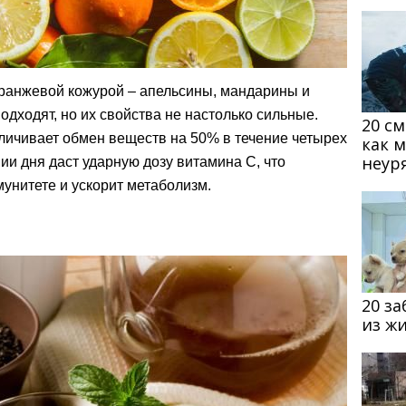
ранжевой кожурой – апельсины, мандарины и
дходят, но их свойства не настолько сильные.
20 с
личивает обмен веществ на 50% в течение четырех
как 
неур
ии дня даст ударную дозу витамина С, что
унитете и ускорит метаболизм.
20 з
из ж