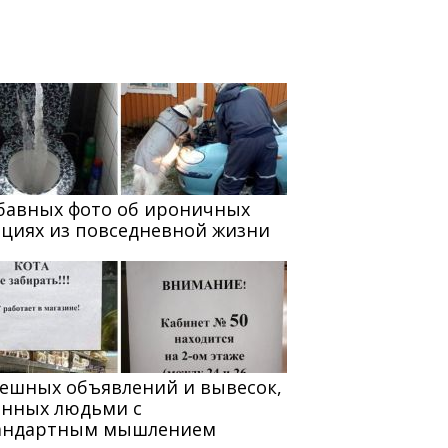
абавных фото об ироничных
ациях из повседневной жизни
мешных объявлений и вывесок,
анных людьми с
андартным мышлением