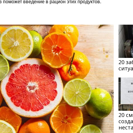
в поможет введение в рацион этих продуктов.
20 з
ситу
20 с
созд
нест