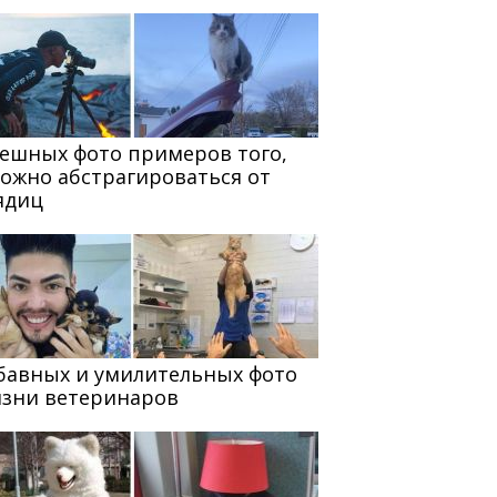
мешных фото примеров того,
можно абстрагироваться от
ядиц
абавных и умилительных фото
изни ветеринаров