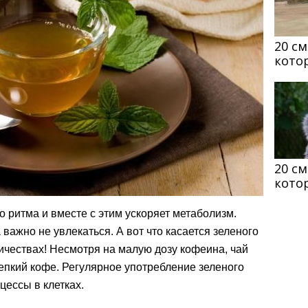
20 с
кото
20 с
кото
 ритма и вместе с этим ускоряет метаболизм.
важно не увлекаться. А вот что касается зеленого
личествах! Несмотря на малую дозу кофеина, чай
репкий кофе. Регулярное употребление зеленого
цессы в клетках.