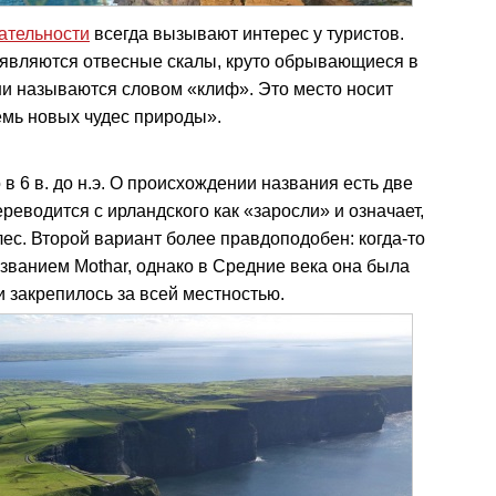
ательности
всегда вызывают интерес у туристов.
являются отвесные скалы, круто обрывающиеся в
ни называются словом «клиф». Это место носит
емь новых чудес природы».
 6 в. до н.э. О происхождении названия есть две
ереводится с ирландского как «заросли» и означает,
лес. Второй вариант более правдоподобен: когда-то
азванием Mothar, однако в Средние века она была
и закрепилось за всей местностью.