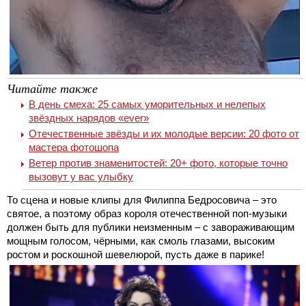
Читайте также
В день смеха: 25 самых уморительных и нелепых
звёздных нарядов «ever»
Отечественные звёзды и их молодые версии: 20 фото от
мастера фотошопа
Ветер против знаменитостей: 20+ фото, которые точно
вызовут у вас улыбку
То сцена и новые клипы для Филиппа Бедросовича – это
святое, а поэтому образ короля отечественной поп-музыки
должен быть для публики неизменным – с завораживающим
мощным голосом, чёрными, как смоль глазами, высоким
ростом и роскошной шевелюрой, пусть даже в парике!