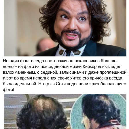
Но один факт всегда настораживал поклонников больше
всего – на фото из повседневной жизни Киркоров выглядел
взлохмаченным, с сединой, залысинами и даже проплешиной,
а вот во время исполнения своих хитов его причёска всегда
была идеальной. Но тут в Сети подоспели «разоблачающие»
фото!