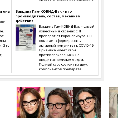
м она
Вакцина Гам-КОВИД-Вак – кто
производитель, состав, механизм
действия
кое
Вакцина Гам-КОВИД-Вак – самый
ие.
известный в странах СНГ
ют
препарат от коронавируса. Он
ины
помогает сформировать
я. Это
активный иммунитет к COVID-19.
Прививка имеет свои
т,
противопоказания и не
вводится пожилым людям.
Полный курс состоит из двух
компонентов препарата.