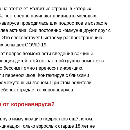
на этот счет. Развитые страны, в которых
, постепенно начинают прививать молодых.
навируса проводилась для подростков в возрасте
олее активна. Они постоянно коммуницируют друг с
. Это способствует быстрому распространению
ых вспышек COVID-19.
ют вопрос возможности введения вакцины
инация детей этой возрастной группы поможет в
сто бессимптомно переносят инфекцию.
и переносчиков. Контактируя с близкими
ромежуточным звеном. При этом родители
ребенок страдает от коронавируса.
 от коронавируса?
ивную иммунизацию подростков ещё летом.
кцинация только взрослых старше 18 лет не