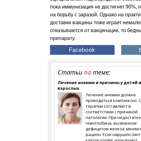
пока иммунизация не достигнет 90%, п
на борьбу с заразой. Однако на практ
доставки вакцины тоже играет немало
отказываются от вакцинации, то бедны
препарату.
Статьи
по
теме:
Лечение анемии и причины у детей 
взрослых
Лечение анемии должно
проводиться комплексно. 
терапии составляют в
соответствии с причиной
патологии. При недостатке
гемоглобина, вызванном
дефицитом железа, меняю
рацион. Если нарушен синт
клеток крови, назначают