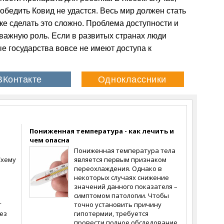
обедить Ковид не удастся. Весь мир должен стать
ике сделать это сложно. Проблема доступности и
важную роль. Если в развитых странах люди
е государства вовсе не имеют доступа к
и
Пониженная температура - как лечить и
чем опасна
Пониженная температура тела
Схему
является первым признаком
переохлаждения. Однако в
некоторых случаях снижение
значений данного показателя –
симптомом патологии. Чтобы
т
точно установить причину
ез
гипотермии, требуется
провести полное обследование.