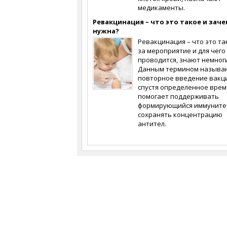
медикаменты.
Ревакцинация – что это такое и заче
нужна?
Ревакцинация – что это та
за мероприятие и для чего
проводится, знают немног
Данным термином называ
повторное введение вакц
спустя определенное врем
помогает поддерживать
формирующийся иммуните
сохранять концентрацию
антител.