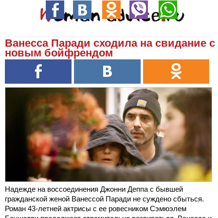
Ванесса Паради сходила на свидание с
новым бойфрендом
Надежде на воссоединения Джонни Деппа с бывшей
гражданской женой Ванессой Паради не суждено сбыться.
Роман 43-летней актрисы с ее ровесником Сэмюэлем