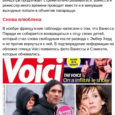
Беншэтри продолжает стремительно развиваться. Ванесса и
режиссер много времени проводят вместе и в минувшие
выходные попали в объектив папарацци.
Снова влюблена
В ноябре французские таблоиды написали о том, что Ванесса
Паради не собирается возвращаться к отцу своих детей,
который стал снова свободным после развода с Эмбер Херд
и не против вернуться к ней. В подтверждение информации на
обложке глянца Voici появилось фото Ванессы и Сэмюэля,
которые обнимались.