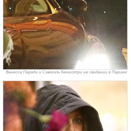
Ванесса Паради и Сэмюэль Беншэтри на свидании в Париже