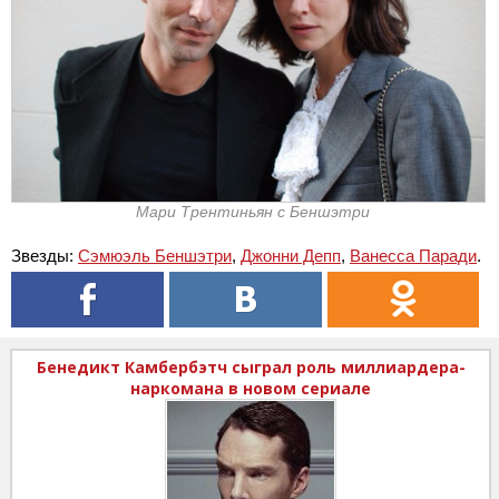
Мари Трентиньян с Беншэтри
Звезды:
Сэмюэль Беншэтри
,
Джонни Депп
,
Ванесса Паради
.
Бенедикт Камбербэтч сыграл роль миллиардера-
наркомана в новом сериале