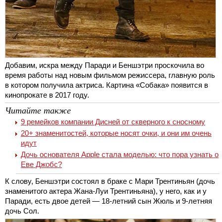
Добавим, искра между Паради и Беншэтри проскочила во
время работы над новым фильмом режиссера, главную роль
в котором получила актриса. Картина «Собака» появится в
кинопрокате в 2017 году.
Читайте также
9 ремейков компании Дисней от скверного к сносному
20+ знаменитостей, которые носят очки, и они им очень
идут
Дочь основателя Apple стала моделью: что пора узнать о
Еве Джобс?
К слову, Беншэтри состоял в браке с Мари Трентиньян (дочь
знаменитого актера Жана-Луи Трентиньяна), у него, как и у
Паради, есть двое детей — 18-летний сын Жюль и 9-летняя
дочь Сол.