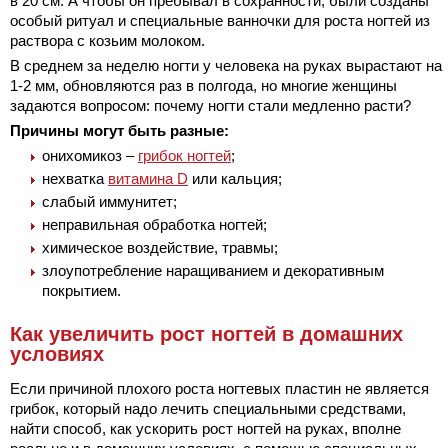
в 20 см. А чтобы он пребывал в сохранности, были созданы
особый ритуал и специальные ванночки для роста ногтей из
раствора с козьим молоком.
В среднем за неделю ногти у человека на руках вырастают на
1-2 мм, обновляются раз в полгода, но многие женщины
задаются вопросом: почему ногти стали медленно расти?
Причины могут быть разные:
онихомикоз –
грибок ногтей
;
нехватка
витамина D
или кальция;
слабый иммунитет;
неправильная обработка ногтей;
химическое воздействие, травмы;
злоупотребление наращиванием и декоративным
покрытием.
Как увеличить рост ногтей в домашних
условиях
Если причиной плохого роста ногтевых пластин не является
грибок, который надо лечить специальными средствами,
найти способ, как ускорить рост ногтей на руках, вполне