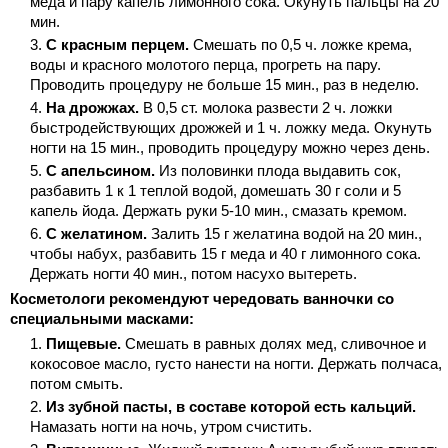
меда и пару капель лимонного сока. Окунуть пальцы на 20
мин.
С красным перцем.
Смешать по 0,5 ч. ложке крема,
воды и красного молотого перца, прогреть на пару.
Проводить процедуру не больше 15 мин., раз в неделю.
На дрожжах.
В 0,5 ст. молока развести 2 ч. ложки
быстродействующих дрожжей и 1 ч. ложку меда. Окунуть
ногти на 15 мин., проводить процедуру можно через день.
С апельсином.
Из половинки плода выдавить сок,
разбавить 1 к 1 теплой водой, домешать 30 г соли и 5
капель йода. Держать руки 5-10 мин., смазать кремом.
С желатином.
Залить 15 г желатина водой на 20 мин.,
чтобы набух, разбавить 15 г меда и 40 г лимонного сока.
Держать ногти 40 мин., потом насухо вытереть.
Косметологи рекомендуют чередовать ванночки со
специальными масками:
Пищевые.
Смешать в равных долях мед, сливочное и
кокосовое масло, густо нанести на ногти. Держать полчаса,
потом смыть.
Из зубной пасты, в составе которой есть кальций.
Намазать ногти на ночь, утром счистить.