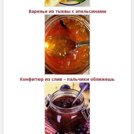
Варенье из тыквы с апельсинами
Конфитюр из слив – пальчики оближешь