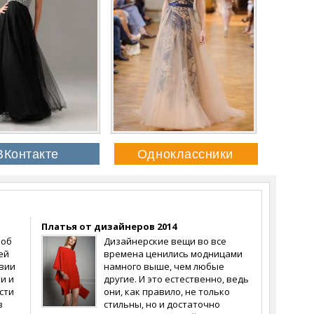
Платья от дизайнеров 2014
 об
Дизайнерские вещи во все
ей
времена ценились модницами
овии
намного выше, чем любые
и и
другие. И это естественно, ведь
сти
они, как правило, не только
в
стильны, но и достаточно