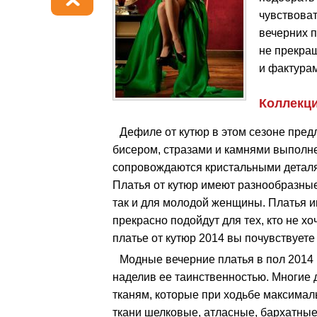
чувствоват
вечерних 
не прекра
и фактура
Коллекци
Дефиле от кутюр в этом сезоне пред
бисером, стразами и камнями выполне
сопровождаются кристальными деталя
Платья от кутюр имеют разнообразные
так и для молодой женщины. Платья и
прекрасно подойдут для тех, кто не х
платье от кутюр 2014 вы почувствуете
Модные вечерние платья в пол 2014 
наделив ее таинственностью. Многие
тканям, которые при ходьбе максимал
ткани шелковые, атласные, бархатные