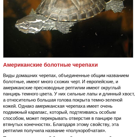
Американские болотные черепахи
Виды домашних черепах, объединенные общим названием
болотные, имеют много схожих черт. И европейские, и
американские пресноводные рептилии имеют округлый
панцирь темного цвета. У них сильные лапы и длинный хвост,
а относительно большая голова покрыта темно-зеленой
кожей. Однако американская черепаха имеет очень
подвижный карапакс, который, подтягиваясь особым
способом, может перекрывать отверстия в панцире при
втянутых конечностях. Благодаря этому свойству, эта
рептилия получила название «полукоробчатая».