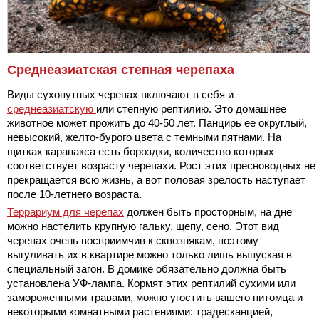
Среднеазиатская степная черепаха
Виды сухопутных черепах включают в себя и
среднеазиатскую
или степную рептилию. Это домашнее
животное может прожить до 40-50 лет. Панцирь ее округлый,
невысокий, желто-бурого цвета с темными пятнами. На
щитках карапакса есть бороздки, количество которых
соответствует возрасту черепахи. Рост этих пресноводных не
прекращается всю жизнь, а вот половая зрелость наступает
после 10-летнего возраста.
Террариум для черепах
должен быть просторным, на дне
можно настелить крупную гальку, щепу, сено. Этот вид
черепах очень восприимчив к сквознякам, поэтому
выгуливать их в квартире можно только лишь выпуская в
специальный загон. В домике обязательно должна быть
установлена УФ-лампа. Кормят этих рептилий сухими или
замороженными травами, можно угостить вашего питомца и
некоторыми комнатными растениями: традесканцией,