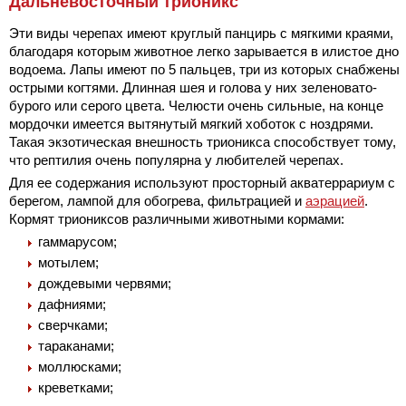
Дальневосточный трионикс
Эти виды черепах имеют круглый панцирь с мягкими краями,
благодаря которым животное легко зарывается в илистое дно
водоема. Лапы имеют по 5 пальцев, три из которых снабжены
острыми когтями. Длинная шея и голова у них зеленовато-
бурого или серого цвета. Челюсти очень сильные, на конце
мордочки имеется вытянутый мягкий хоботок с ноздрями.
Такая экзотическая внешность трионикса способствует тому,
что рептилия очень популярна у любителей черепах.
Для ее содержания используют просторный акватеррариум с
берегом, лампой для обогрева, фильтрацией и
аэрацией
.
Кормят триониксов различными животными кормами:
гаммарусом;
мотылем;
дождевыми червями;
дафниями;
сверчками;
тараканами;
моллюсками;
креветками;