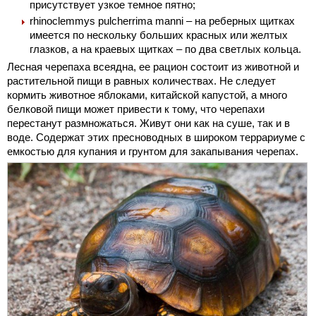
присутствует узкое темное пятно;
rhinoclemmys pulcherrima manni – на реберных щитках
имеется по нескольку больших красных или желтых
глазков, а на краевых щитках – по два светлых кольца.
Лесная черепаха всеядна, ее рацион состоит из животной и
растительной пищи в равных количествах. Не следует
кормить животное яблоками, китайской капустой, а много
белковой пищи может привести к тому, что черепахи
перестанут размножаться. Живут они как на суше, так и в
воде. Содержат этих пресноводных в широком террариуме с
емкостью для купания и грунтом для закапывания черепах.