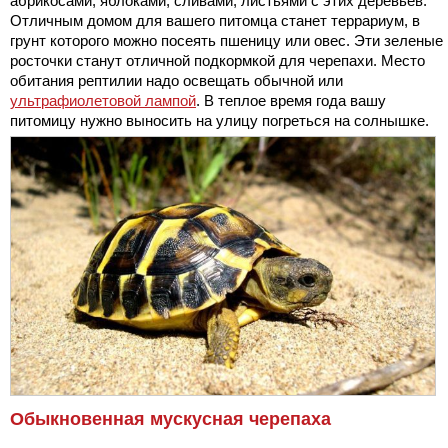
абрикосами, яблоками, сливами, листьями с этих деревьев.
Отличным домом для вашего питомца станет террариум, в
грунт которого можно посеять пшеницу или овес. Эти зеленые
росточки станут отличной подкормкой для черепахи. Место
обитания рептилии надо освещать обычной или
ультрафиолетовой лампой
. В теплое время года вашу
питомицу нужно выносить на улицу погреться на солнышке.
Обыкновенная мускусная черепаха