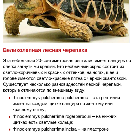
Великолепная лесная черепаха
Эта небольшая 20-сантиметровая рептилия имеет панцирь со
слегка загнутыми краями. Его необычный окрас состоит из
светло-коричневых и красных оттенков, на ногах, шее и
голове имеются светло-красные пятна с черной окантовкой.
Существует несколько разновидностей лесной черепахи,
которые отличаются по внешнему виду:
rhinoclemmys pulcherrima pulcherrima – эта рептилия
имеет на каждом щитке панциря по желтому или
красному пятну;
rhinoclemmys pulcherrima rogerbarbouri – на нижних
щитках есть светлые кольца;
rhinoclemmys pulcherrima incisa – на пластроне