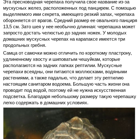
Эта пресноводная черепаха получила свое название из-за
мускусных желез, расположенных под панцирем. С помощью
выделяемого ими секрета, имеющего резкий запах, черепаха
обороняется от врагов. Средний размер ее овального панциря
13,5 см. Зато шея у нее необычно длинная: черепашка может
запросто достать челюстью до задних ножек. У молодых
домашних мускусных черепах на карапаксе имеется три
продольных гребня.
Самца от самочки можно отличить по короткому пластрону,
удлиненному хвосту и шиповатым чешуйкам, которые
располагаются на задних лапках рептилии. Мускусные
черепахи всеядны, они питаются моллюсками, водяными
растениями, а также падалью, что делает эту рептилию
настоящим санитаром водоема. Большую часть жизни она
проводит под водой, поэтому ей не нужна искусственная
подсветка. Благодаря небольшому размеру такую черепашку
легко содержать в домашних условиях.