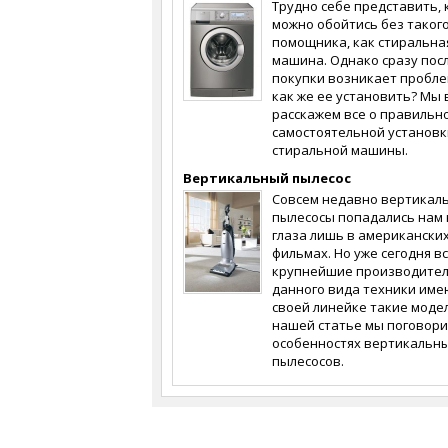
Трудно себе представить, 
можно обойтись без таког
помощника, как стиральна
машина. Однако сразу пос
покупки возникает пробле
как же ее установить? Мы 
расскажем все о правильн
самостоятельной установк
стиральной машины.
Вертикальный пылесос
Совсем недавно вертикал
пылесосы попадались нам 
глаза лишь в американски
фильмах. Но уже сегодня в
крупнейшие производите
данного вида техники име
своей линейке такие модел
нашей статье мы поговори
особенностях вертикальн
пылесосов.