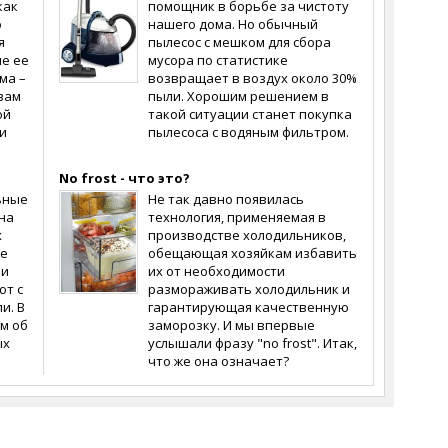
как
помощник в борьбе за чистоту
о
нашего дома. Но обычный
я
пылесос с мешком для сбора
ле ее
мусора по статистике
ма –
возвращает в воздух около 30%
вам
пыли. Хорошим решением в
ой
такой ситуации станет покупка
и
пылесоса с водяным фильтром.
No frost - что это?
ьные
Не так давно появилась
на
технология, применяемая в
х
производстве холодильников,
се
обещающая хозяйкам избавить
ли
их от необходимости
ют с
размораживать холодильник и
и. В
гарантирующая качественную
м об
заморозку. И мы впервые
ых
услышали фразу "no frost". Итак,
что же она означает?