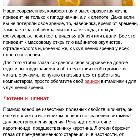
Наша современная, комфортная и высокоразвитая жизнь
приводит не только к гиподинамии, а и к слепоте. Даже если
вы не потеряли свое зрение, то, наверняка, время от времени,
замечаете за собой «размытость» взгляда, плохую
фокусировку, нечеткость виденья вблизи или вдали. Все это
приводит к массовому открытию кабинетов окулистов,
офтальмологов и, конечно же, к ухудшению зрения у всех
слоев населения.
Для того чтобы глаза сохраняли свое здоровье на долгие
годы и вы гордо заявляли об отсутствии необходимости
читать с очками, не нужно отказываться от работы за
компьютером, просто обогатите свой
рацион
витаминами для
улучшения зрения.
Лютеин и шпинат
Помимо всеобще известных полезных свойств шпината, он
еще и является источником первого по значению витамина
для восстановления зрения. Речь идет о лютеине –
каротиноиде, предшественнику каротина. Лютеин бережет
глаза от преждевременного старения, и, в частности, от