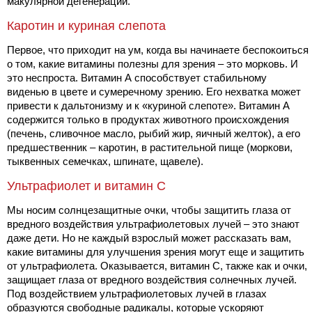
макулярной дегенерации.
Каротин и куриная слепота
Первое, что приходит на ум, когда вы начинаете беспокоиться
о том, какие витамины полезны для зрения – это морковь. И
это неспроста. Витамин А способствует стабильному
виденью в цвете и сумеречному зрению. Его нехватка может
привести к дальтонизму и к «куриной слепоте». Витамин А
содержится только в продуктах животного происхождения
(печень, сливочное масло, рыбий жир, яичный желток), а его
предшественник – каротин, в растительной пище (моркови,
тыквенных семечках, шпинате, щавеле).
Ультрафиолет и витамин С
Мы носим солнцезащитные очки, чтобы защитить глаза от
вредного воздействия ультрафиолетовых лучей – это знают
даже дети. Но не каждый взрослый может рассказать вам,
какие витамины для улучшения зрения могут еще и защитить
от ультрафиолета. Оказывается, витамин С, также как и очки,
защищает глаза от вредного воздействия солнечных лучей.
Под воздействием ультрафиолетовых лучей в глазах
образуются свободные радикалы, которые ускоряют