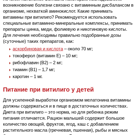
возникновение болезни связано с витаминным дисбалансом в
организме, нехваткой аминокислот. Какие принимать
витамины при витилиго? Рекомендуется использовать
специальные витаминно-минеральные комплексы, принимать
препараты цинка, меди, фолиевую и никотиновую кислоты.
Для лечения необходимы правильно подобранные дозы
(суточные) таких препаратов, как:
аскорбиновая и кислота
– около 70 мг;
токоферол (витамин Е) – 10 мг;
рибофлавин (В2) – 2 мг;
тиамин (В1) – 1,7 мг;
каротин – 1 мг.
Питание при витилиго у детей
Для усиленной выработки организмом мелатонина витамины
должны содержаться и в пище в достаточных количествах.
Диета при витилиго – это норма, но для ребенка режим
питания отличается. Рацион малышей содержит большое
количество овощей, фруктов, ягод, каш с добавлением
растительного масла (гречневая, пшенная), рыбы и мясных