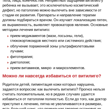
тела, лица, конечностей. Неприятных ощущений витилиго у
ребенка не вызывает, это исключительно косметический
дефект, но патологию можно вылечить вне зависимости от
стадии ее развития. Препараты и направление терапии
должны подбираться врачом. Он изучает локализацию пятен,
их выраженность, выявляет провокаторов явления. Основные
методики лечения витилиго:
прием медикаментов (мази, лосьоны, гели),
глюкокортикоидов местного или системного действия;
облучение пораженной зоны ультрафиолетовыми
лучами;
фитотерапия;
диетология;
прием витаминов, микро- и макроэлементов.
Можно ли навсегда избавиться от витилиго?
Родители детей, пигментация кожи которых нарушена,
задаются вопросом: как вылечить витилиго? Прогноз нельзя
считать положительным, но в редких случаях удается
избавиться от патологии полностью. Если до того, как доктор
приступил к лечению, пятна не увеличиваются в размерах,
есть большой шанс, что правильная терапия остановит их