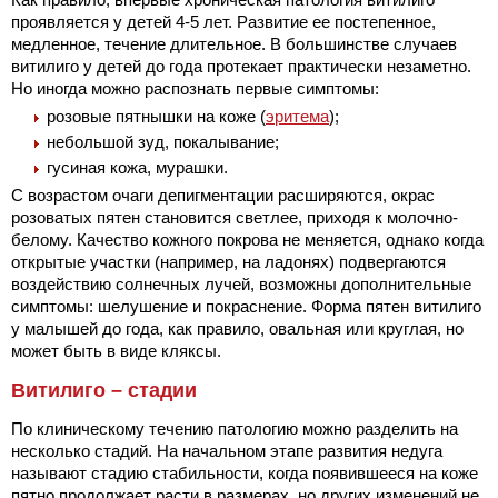
проявляется у детей 4-5 лет. Развитие ее постепенное,
медленное, течение длительное. В большинстве случаев
витилиго у детей до года протекает практически незаметно.
Но иногда можно распознать первые симптомы:
розовые пятнышки на коже (
эритема
);
небольшой зуд, покалывание;
гусиная кожа, мурашки.
С возрастом очаги депигментации расширяются, окрас
розоватых пятен становится светлее, приходя к молочно-
белому. Качество кожного покрова не меняется, однако когда
открытые участки (например, на ладонях) подвергаются
воздействию солнечных лучей, возможны дополнительные
симптомы: шелушение и покраснение. Форма пятен витилиго
у малышей до года, как правило, овальная или круглая, но
может быть в виде кляксы.
Витилиго – стадии
По клиническому течению патологию можно разделить на
несколько стадий. На начальном этапе развития недуга
называют стадию стабильности, когда появившееся на коже
пятно продолжает расти в размерах, но других изменений не