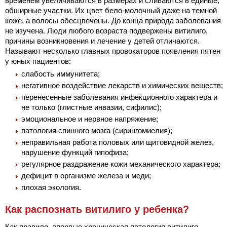
временем увеличиваются в размерах и сливаются в единые,
обширные участки. Их цвет бело-молочный даже на темной
коже, а волосы обесцвечены. До конца природа заболевания
не изучена. Люди любого возраста подвержены витилиго,
причины возникновения и лечение у детей отличаются.
Называют несколько главных провокаторов появления пятен
у юных пациентов:
слабость иммунитета;
негативное воздействие лекарств и химических веществ;
перенесенные заболевания инфекционного характера и
не только (глистные инвазии, сифилис);
эмоциональное и нервное напряжение;
патология спинного мозга (сирингомиелия);
неправильная работа половых или щитовидной желез,
нарушение функций гипофиза;
регулярное раздражение кожи механического характера;
дефицит в организме железа и меди;
плохая экология.
Как распознать витилиго у ребенка?
Как правило, впервые хроническая патология витилиго