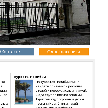
Курорты Намибии
лько
На курортах Намибии вы не
ые
найдете привычной роскоши
иции
отелей и первоклассных пляжей.
льшое
Сюда едут за впечатлениями.
Туристов ждут огромные дюны
усных
пустыни Намиб, гигантский
ных
каньон, яркие пейзажи и