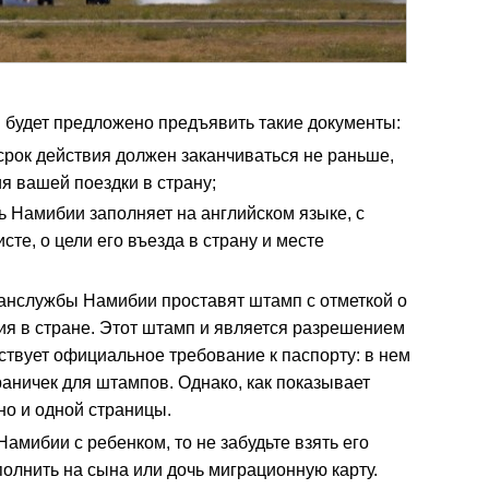
 будет предложено предъявить такие документы:
срок действия должен заканчиваться не раньше,
я вашей поездки в страну;
ь Намибии заполняет на английском языке, с
сте, о цели его въезда в страну и месте
ранслужбы Намибии проставят штамп с отметкой о
ия в стране. Этот штамп и является разрешением
твует официальное требование к паспорту: в нем
раничек для штампов. Однако, как показывает
но и одной страницы.
амибии с ребенком, то не забудьте взять его
полнить на сына или дочь миграционную карту.