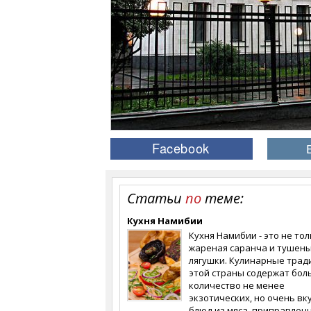
Статьи
по
теме:
Кухня Намибии
Кухня Намибии - это не то
жареная саранча и тушен
лягушки. Кулинарные трад
этой страны содержат бо
количество не менее
экзотических, но очень вк
блюд из мяса, приправлен