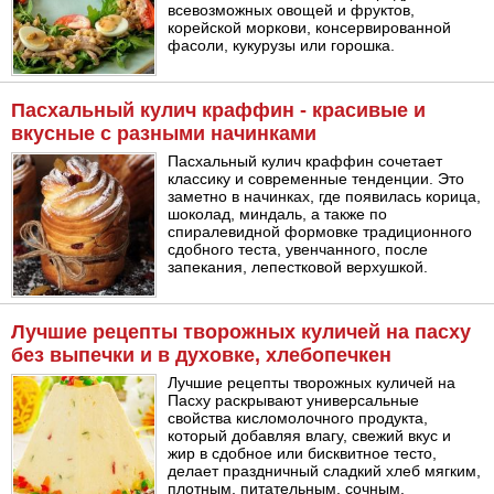
всевозможных овощей и фруктов,
корейской моркови, консервированной
фасоли, кукурузы или горошка.
Пасхальный кулич краффин - красивые и
вкусные с разными начинками
Пасхальный кулич краффин сочетает
классику и современные тенденции. Это
заметно в начинках, где появилась корица,
шоколад, миндаль, а также по
спиралевидной формовке традиционного
сдобного теста, увенчанного, после
запекания, лепестковой верхушкой.
Лучшие рецепты творожных куличей на пасху
без выпечки и в духовке, хлебопечкен
Лучшие рецепты творожных куличей на
Пасху раскрывают универсальные
свойства кисломолочного продукта,
который добавляя влагу, свежий вкус и
жир в сдобное или бисквитное тесто,
делает праздничный сладкий хлеб мягким,
плотным, питательным, сочным.