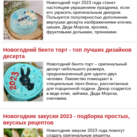
Новогодний торт 2023 года станет
настоящим украшением праздника, если
его украсить оригинальным декором.
Пользуется популярностью дополнение
верхушки десерта изображениями елочек,
шишек, Деда Мороза, кролика,
фруктовыми дольками, пряниками.
Новогодний бенто торт - топ лучших дизайнов
десерта
Новогодний бенто-торт – оригинальный
десерт небольшого размера,
предназначенный для одного-двух
человек. Лакомство помещают в
специальные ланч-боксы, рассчитанные
для порционной подачи. Декор создается
в виде елки, зайчика, Деда Мороза,
снеговика.
Новогодние закуски 2023 - подборка простых,
вкусных рецептов
Новогодние закуски 2023 года помогут
создать оригинальные рецепты.