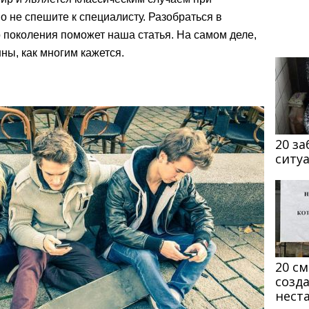
о не спешите к специалисту. Разобраться в
 поколения поможет наша статья. На самом деле,
ны, как многим кажется.
20 з
ситу
20 с
созд
нест