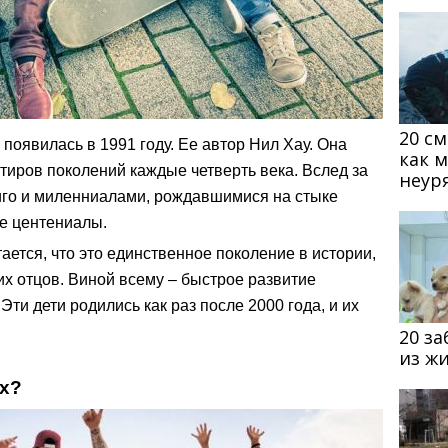
20 с
появилась в 1991 году. Ее автор Нил Хау. Она
как 
тиров поколений каждые четверть века. Вслед за
неур
го и миленниалами, рождавшимися на стыке
е центениалы.
ается, что это единственное поколение в истории,
их отцов. Виной всему – быстрое развитие
ти дети родились как раз после 2000 года, и их
20 з
из ж
их?