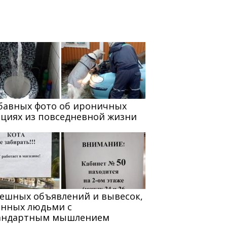
абавных фото об ироничных
ациях из повседневной жизни
мешных объявлений и вывесок,
анных людьми с
андартным мышлением