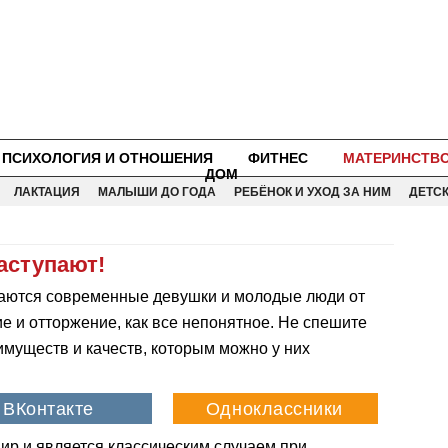
ПСИХОЛОГИЯ И ОТНОШЕНИЯ
ФИТНЕС
МАТЕРИНСТВ
ДОМ
ЛАКТАЦИЯ
МАЛЫШИ ДО ГОДА
РЕБЁНОК И УХОД ЗА НИМ
ДЕТС
аступают!
ичаются современные девушки и молодые люди от
е и отторжение, как все непонятное. Не спешите
имуществ и качеств, которым можно у них
мир и является классическим случаем при