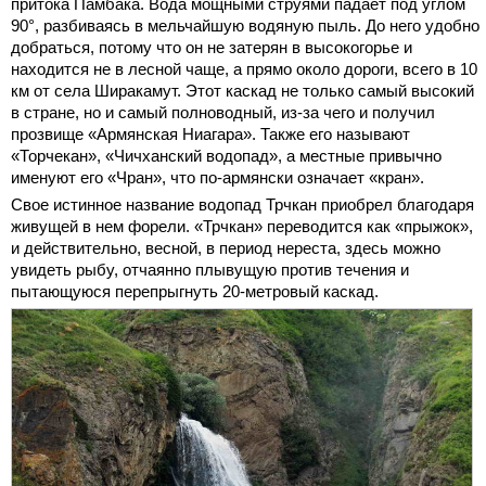
притока Памбака. Вода мощными струями падает под углом
90°, разбиваясь в мельчайшую водяную пыль. До него удобно
добраться, потому что он не затерян в высокогорье и
находится не в лесной чаще, а прямо около дороги, всего в 10
км от села Ширакамут. Этот каскад не только самый высокий
в стране, но и самый полноводный, из-за чего и получил
прозвище «Армянская Ниагара». Также его называют
«Торчекан», «Чичханский водопад», а местные привычно
именуют его «Чран», что по-армянски означает «кран».
Свое истинное название водопад Трчкан приобрел благодаря
живущей в нем форели. «Трчкан» переводится как «прыжок»,
и действительно, весной, в период нереста, здесь можно
увидеть рыбу, отчаянно плывущую против течения и
пытающуюся перепрыгнуть 20-метровый каскад.