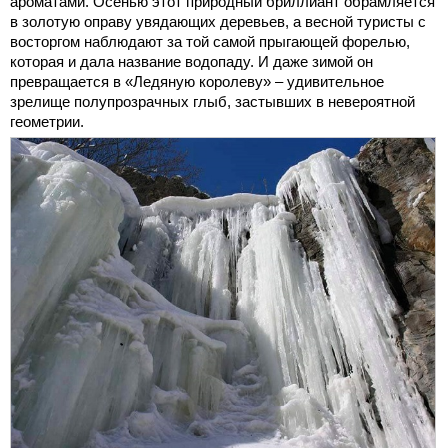
ароматами. Осенью этот природный бриллиант обрамляется
в золотую оправу увядающих деревьев, а весной туристы с
восторгом наблюдают за той самой прыгающей форелью,
которая и дала название водопаду. И даже зимой он
превращается в «Ледяную королеву» – удивительное
зрелище полупрозрачных глыб, застывших в невероятной
геометрии.