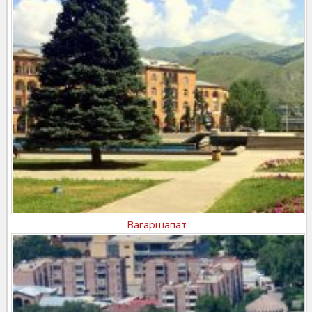
Вагаршапат