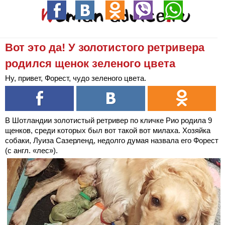
Вот это да! У золотистого ретривера
родился щенок зеленого цвета
Ну, привет, Форест, чудо зеленого цвета.
В Шотландии золотистый ретривер по кличке Рио родила 9
щенков, среди которых был вот такой вот милаха. Хозяйка
собаки, Луиза Сазерленд, недолго думая назвала его Форест
(с англ. «лес»).