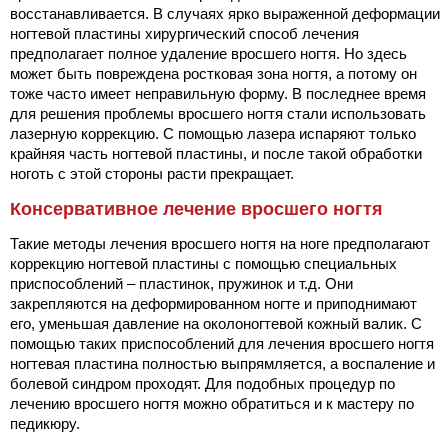
восстанавливается. В случаях ярко выраженной деформации
ногтевой пластины хирургический способ лечения
предполагает полное удаление вросшего ногтя. Но здесь
может быть повреждена ростковая зона ногтя, а потому он
тоже часто имеет неправильную форму. В последнее время
для решения проблемы вросшего ногтя стали использовать
лазерную коррекцию. С помощью лазера испаряют только
крайняя часть ногтевой пластины, и после такой обработки
ноготь с этой стороны расти прекращает.
Консервативное лечение вросшего ногтя
Такие методы лечения вросшего ногтя на ноге предполагают
коррекцию ногтевой пластины с помощью специальных
приспособлений – пластинок, пружинок и т.д. Они
закрепляются на деформированном ногте и приподнимают
его, уменьшая давление на околоногтевой кожный валик. С
помощью таких приспособлений для лечения вросшего ногтя
ногтевая пластина полностью выпрямляется, а воспаление и
болевой синдром проходят. Для подобных процедур по
лечению вросшего ногтя можно обратиться и к мастеру по
педикюру.