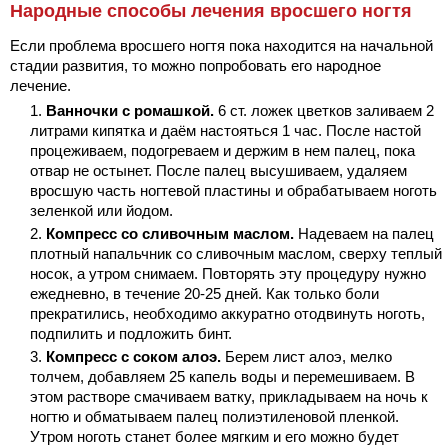
Народные способы лечения вросшего ногтя
Если проблема вросшего ногтя пока находится на начальной
стадии развития, то можно попробовать его народное
лечение.
Ванночки с ромашкой.
6 ст. ложек цветков заливаем 2
литрами кипятка и даём настояться 1 час. После настой
процеживаем, подогреваем и держим в нем палец, пока
отвар не остынет. После палец высушиваем, удаляем
вросшую часть ногтевой пластины и обрабатываем ноготь
зеленкой или йодом.
Компресс со сливочным маслом.
Надеваем на палец
плотный напальчник со сливочным маслом, сверху теплый
носок, а утром снимаем. Повторять эту процедуру нужно
ежедневно, в течение 20-25 дней. Как только боли
прекратились, необходимо аккуратно отодвинуть ноготь,
подпилить и подложить бинт.
Компресс с соком алоэ.
Берем лист алоэ, мелко
толчем, добавляем 25 капель воды и перемешиваем. В
этом растворе смачиваем ватку, прикладываем на ночь к
ногтю и обматываем палец полиэтиленовой пленкой.
Утром ноготь станет более мягким и его можно будет