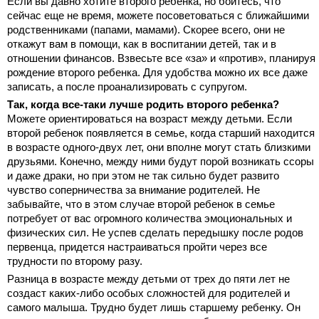
Если вы давно хотите второго ребенка, но боитесь, что
сейчас еще не время, можете посоветоваться с ближайшими
родственниками (папами, мамами). Скорее всего, они не
откажут вам в помощи, как в воспитании детей, так и в
отношении финансов. Взвесьте все «за» и «против», планируя
рождение второго ребенка. Для удобства можно их все даже
записать, а после проанализировать с супругом.
Так, когда все-таки лучше родить второго ребенка?
Можете ориентироваться на возраст между детьми. Если
второй ребенок появляется в семье, когда старший находится
в возрасте одного-двух лет, они вполне могут стать близкими
друзьями. Конечно, между ними будут порой возникать ссоры
и даже драки, но при этом не так сильно будет развито
чувство соперничества за внимание родителей. Не
забывайте, что в этом случае второй ребенок в семье
потребует от вас огромного количества эмоциональных и
физических сил. Не успев сделать передышку после родов
первенца, придется настраиваться пройти через все
трудности по второму разу.
Разница в возрасте между детьми от трех до пяти лет не
создаст каких-либо особых сложностей для родителей и
самого малыша. Трудно будет лишь старшему ребенку. Он