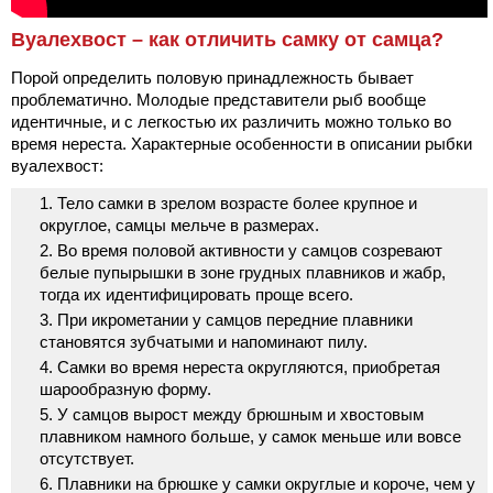
Вуалехвост – как отличить самку от самца?
Порой определить половую принадлежность бывает
проблематично. Молодые представители рыб вообще
идентичные, и с легкостью их различить можно только во
время нереста. Характерные особенности в описании рыбки
вуалехвост:
Тело самки в зрелом возрасте более крупное и
округлое, самцы мельче в размерах.
Во время половой активности у самцов созревают
белые пупырышки в зоне грудных плавников и жабр,
тогда их идентифицировать проще всего.
При икрометании у самцов передние плавники
становятся зубчатыми и напоминают пилу.
Самки во время нереста округляются, приобретая
шарообразную форму.
У самцов вырост между брюшным и хвостовым
плавником намного больше, у самок меньше или вовсе
отсутствует.
Плавники на брюшке у самки округлые и короче, чем у