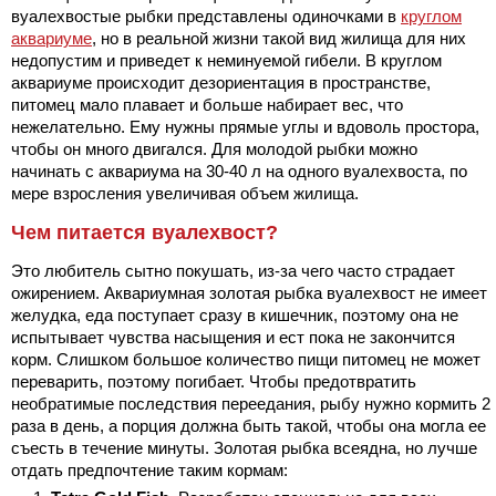
вуалехвостые рыбки представлены одиночками в
круглом
аквариуме
, но в реальной жизни такой вид жилища для них
недопустим и приведет к неминуемой гибели. В круглом
аквариуме происходит дезориентация в пространстве,
питомец мало плавает и больше набирает вес, что
нежелательно. Ему нужны прямые углы и вдоволь простора,
чтобы он много двигался. Для молодой рыбки можно
начинать с аквариума на 30-40 л на одного вуалехвоста, по
мере взросления увеличивая объем жилища.
Чем питается вуалехвост?
Это любитель сытно покушать, из-за чего часто страдает
ожирением. Аквариумная золотая рыбка вуалехвост не имеет
желудка, еда поступает сразу в кишечник, поэтому она не
испытывает чувства насыщения и ест пока не закончится
корм. Слишком большое количество пищи питомец не может
переварить, поэтому погибает. Чтобы предотвратить
необратимые последствия переедания, рыбу нужно кормить 2
раза в день, а порция должна быть такой, чтобы она могла ее
съесть в течение минуты. Золотая рыбка всеядна, но лучше
отдать предпочтение таким кормам: