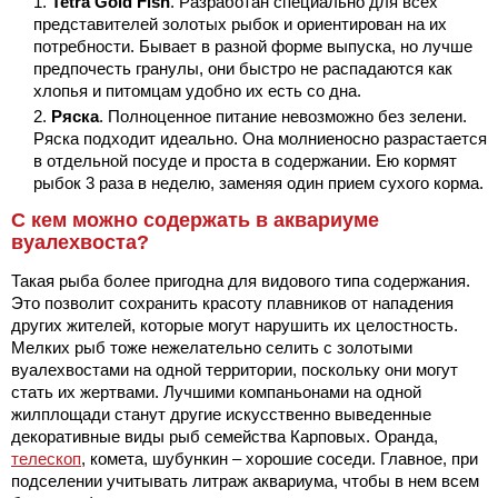
Tetra Gold Fish
. Разработан специально для всех
представителей золотых рыбок и ориентирован на их
потребности. Бывает в разной форме выпуска, но лучше
предпочесть гранулы, они быстро не распадаются как
хлопья и питомцам удобно их есть со дна.
Ряска
. Полноценное питание невозможно без зелени.
Ряска подходит идеально. Она молниеносно разрастается
в отдельной посуде и проста в содержании. Ею кормят
рыбок 3 раза в неделю, заменяя один прием сухого корма.
С кем можно содержать в аквариуме
вуалехвоста?
Такая рыба более пригодна для видового типа содержания.
Это позволит сохранить красоту плавников от нападения
других жителей, которые могут нарушить их целостность.
Мелких рыб тоже нежелательно селить с золотыми
вуалехвостами на одной территории, поскольку они могут
стать их жертвами. Лучшими компаньонами на одной
жилплощади станут другие искусственно выведенные
декоративные виды рыб семейства Карповых. Оранда,
телескоп
, комета, шубункин – хорошие соседи. Главное, при
подселении учитывать литраж аквариума, чтобы в нем всем