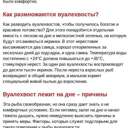
было комфортно.
Как размножаются вуалехвосты?
Как разводить вуалехвостов, чтобы получилось богатое и
красивое потомство? Для этого понадобится отдельная
емкость с песком на дне и мелколистной зеленью, на которую
будут отсаживаться икринки. В этот нерестовик
высаживаются два самца, хорошо откормленных за
несколько дней до подсадки, и одна самка. Температура воды
постепенно с +24°С должна повышаться до +36°С,
стимулируя нерест. За один раз вуалехвосты воспроизводят
до десяти тысяч икринок. После нереста взрослых рыб
возвращают в общий аквариум, а мальков кормят
специальной живой пылью до взросления.
Вуалехвост лежит на дне – причины
Эта рыба своеобразная, но она сразу дает знать о не
комфортных условиях. Если питомец залег на дно и начал
тяжело дышать, нужно немедленно выяснить причины и
принять меры. Факторы, которые служат подспорьем для
такого поведения у рыбы вуалехвоста: