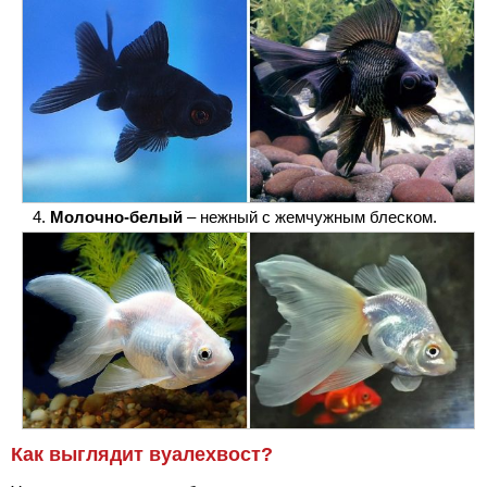
Молочно-белый
– нежный с жемчужным блеском.
Как выглядит вуалехвост?