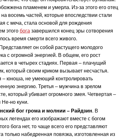
божжена пламенем и умерла. Из-за этого его отец
о на восемь частей, которые впоследствии стали
ая с меча, стала основой для рождения
ем этого
бога
завершился конец эры сотворения
лось время смерти всего живого.
 Представляет он собой
растущего молодого
ка с огромной энергией. В общем, его рост
ается в четырех стадиях. Первая – плачущий
к, который своим криком вызывает несчастья.
я – юноша, не умеющий контролировать
енную энергию. Третья – мужчина в зрелом
те, который убивает огромного змея. Четвертая –
 Не-но куни.
нский бог грома и молнии – Райдзин
. В
ных легендах его изображают вместе с богом
ого бога нет, то чаще всего его представляют
а только набедренная повязка, изготовленная из