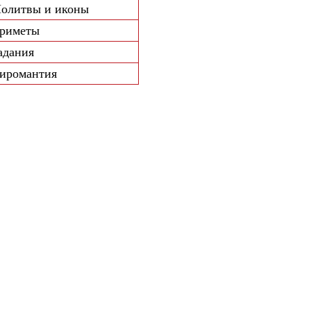
олитвы и иконы
риметы
адания
иромантия