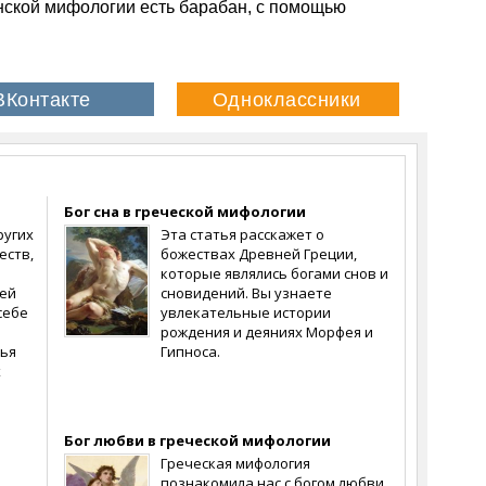
онской мифологии есть барабан, с помощью
Бог сна в греческой мифологии
ругих
Эта статья расскажет о
еств,
божествах Древней Греции,
которые являлись богами снов и
оей
сновидений. Вы узнаете
себе
увлекательные истории
рождения и деяниях Морфея и
тья
Гипноса.
х
Бог любви в греческой мифологии
Греческая мифология
познакомила нас с богом любви