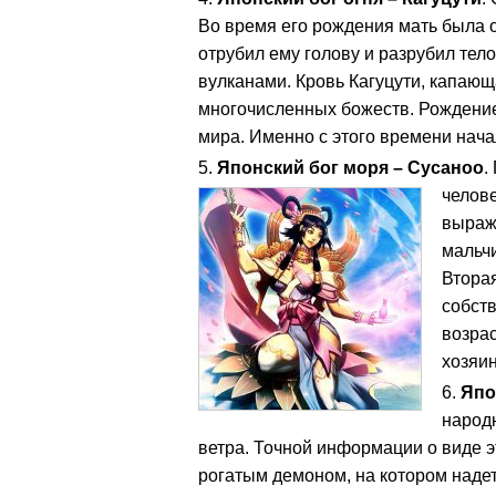
Во время его рождения мать была о
отрубил ему голову и разрубил тел
вулканами. Кровь Кагуцути, капающ
многочисленных божеств. Рождени
мира. Именно с этого времени нача
Японский бог моря – Сусаноо
.
челове
выраж
мальчи
Втора
собств
возрас
хозяин
Япо
народ
ветра. Точной информации о виде эт
рогатым демоном, на котором надет