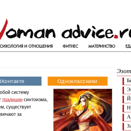
СИХОЛОГИЯ И ОТНОШЕНИЯ
ФИТНЕС
МАТЕРИНСТВО
ЕД
Эзот
Б
Э
обой систему
Й
т
традиции
синтоизма,
м, существует
Н
твечают за
А
З