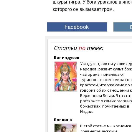
шкуры тигра. У бога ураганов в яп
которого он вызывает гром.
Статьи
по
теме:
Бог индусов
У индусов, как ни у каких д
народов, развит культ бож
чьи храмы привлекают
туристов со всего мира св
красотой, что уже само по 
говорит об их отношении к
Верховным Богам. Эта ста
расскажет о самых главны
божествах, почитаемых в
Индии.
Бог вина
В этой статье мы коснемся
древнегреческой и