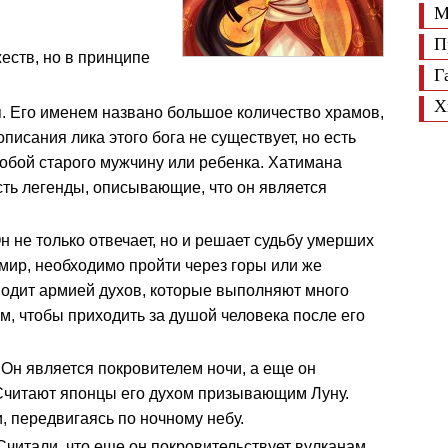
М
П
еств, но в принципе
Г
Х
н
. Его именем названо большое количество храмов,
исания лика этого бога не существует, но есть
обой старого мужчину или ребенка. Хатимана
сть легенды, описывающие, что он является
Он не только отвечает, но и решает судьбу умерших
мир, необходимо пройти через горы или же
водит армией духов, которые выполняют много
ом, чтобы приходить за душой человека после его
. Он является покровителем ночи, а еще он
Считают японцы его духом призывающим Луну.
, передвигаясь по ночному небу.
 Считали, что еще он покровительствует вулканам.