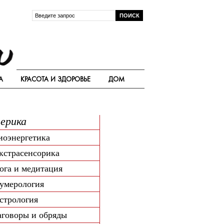
А
КРАСОТА И ЗДОРОВЬЕ
ДОМ
ерика
иоэнергетика
кстрасенсорика
ога и медитация
умерология
стрология
аговоры и обряды