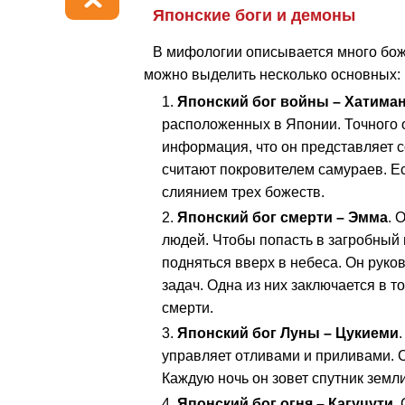
Японские боги и демоны
В мифологии описывается много бож
можно выделить несколько основных:
Японский бог войны – Хатима
расположенных в Японии. Точного оп
информация, что он представляет с
считают покровителем самураев. Е
слиянием трех божеств.
Японский бог смерти – Эмма
. 
людей. Чтобы попасть в загробный 
подняться вверх в небеса. Он руко
задач. Одна из них заключается в т
смерти.
Японский бог Луны – Цукиеми
управляет отливами и приливами. 
Каждую ночь он зовет спутник земли
Японский бог огня – Кагуцути
.