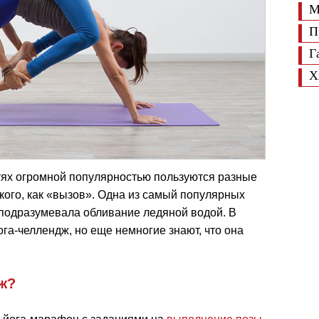
М
П
Г
Х
тях огромной популярностью пользуются разные
кого, как «вызов». Одна из самый популярных
, подразумевала обливание ледяной водой. В
га-челлендж, но еще немногие знают, что она
дж?