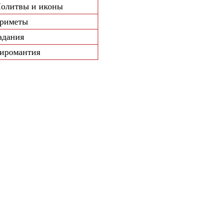
олитвы и иконы
риметы
адания
иромантия