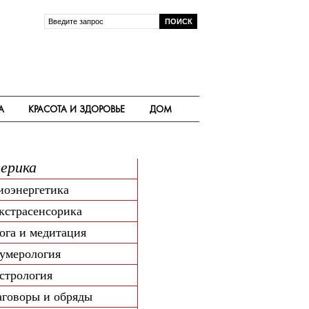
А
КРАСОТА И ЗДОРОВЬЕ
ДОМ
ерика
иоэнергетика
кстрасенсорика
ога и медитация
умерология
стрология
аговоры и обряды