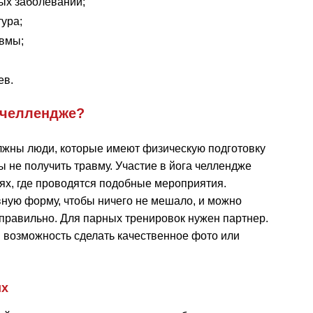
ых заболеваний;
ура;
авмы;
ев.
а челлендже?
лжны люди, которые имеют физическую подготовку
ы не получить травму. Участие в йога челлендже
тях, где проводятся подобные мероприятия.
вную форму, чтобы ничего не мешало, и можно
 правильно. Для парных тренировок нужен партнер.
я возможность сделать качественное фото или
их