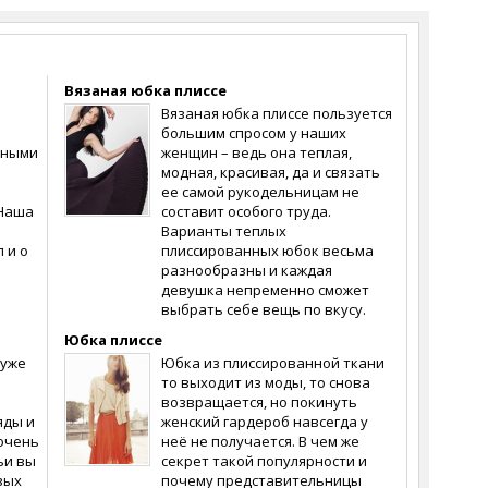
Вязаная юбка плиссе
Вязаная юбка плиссе пользуется
большим спросом у наших
дными
женщин – ведь она теплая,
модная, красивая, да и связать
ее самой рукодельницам не
 Наша
составит особого труда.
Варианты теплых
 и о
плиссированных юбок весьма
разнообразны и каждая
девушка непременно сможет
выбрать себе вещь по вкусу.
Юбка плиссе
 уже
Юбка из плиссированной ткани
то выходит из моды, то снова
возвращается, но покинуть
яды и
женский гардероб навсегда у
 очень
неё не получается. В чем же
ьи вы
секрет такой популярности и
вых
почему представительницы