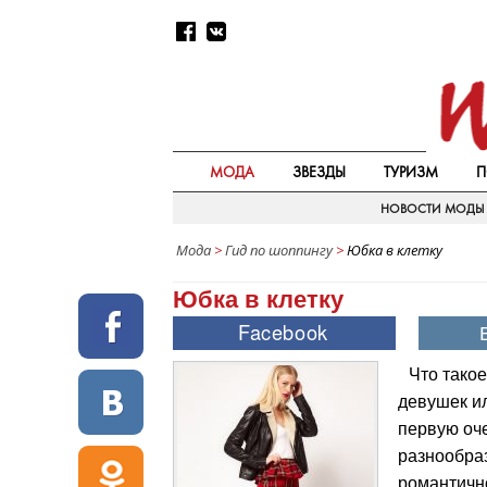
МОДА
ЗВЕЗДЫ
ТУРИЗМ
П
НОВОСТИ МОДЫ
Мода
>
Гид по шоппингу
>
Юбка в клетку
Юбка в клетку
Что тако
девушек ил
первую оче
разнообраз
романтично