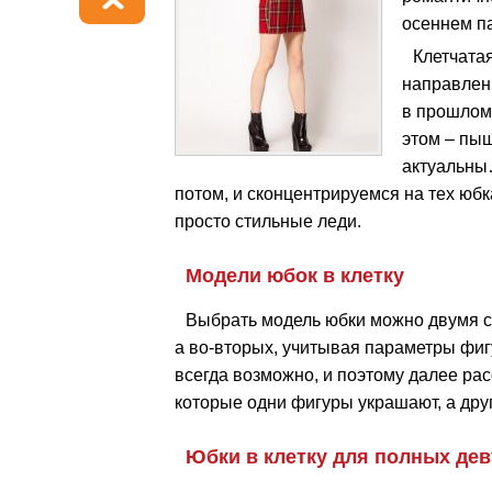
осеннем п
Клетчата
направлени
в прошлом
этом – пы
актуальны
потом, и сконцентрируемся на тех юбк
просто стильные леди.
Модели юбок в клетку
Выбрать модель юбки можно двумя с
а во-вторых, учитывая параметры фигу
всегда возможно, и поэтому далее рас
которые одни фигуры украшают, а друг
Юбки в клетку для полных де