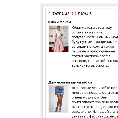
Статьи
по
теме:
Юбки макси
Юбки макси в этом году
останутся на пике
популярности. Самыми мо
будут узкие, с разрезами и
высоким поясом, а также
пышные и присобранные.
статья рассказывает о
разновидностях юбок в пол
том, как их выбирать.
Джинсовые мини юбки
Джинсовые мини юбки вот
много лет подряд остаются
очень модными. Они
притягивают мужские взгл
смотрятся смело, дерзко и
сексуально. Из нашей стат
узнаете о фасонах джинсо