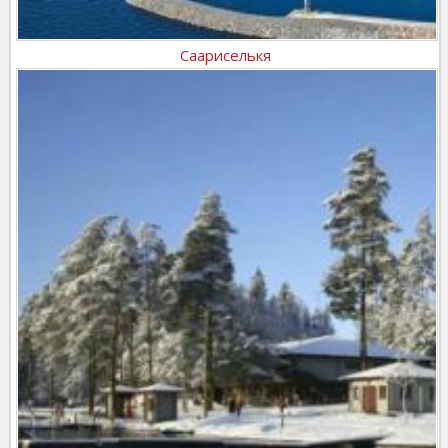
Саариселькя