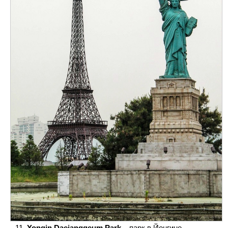
Yongin Daejanggeum Park
– парк в Йонгине,