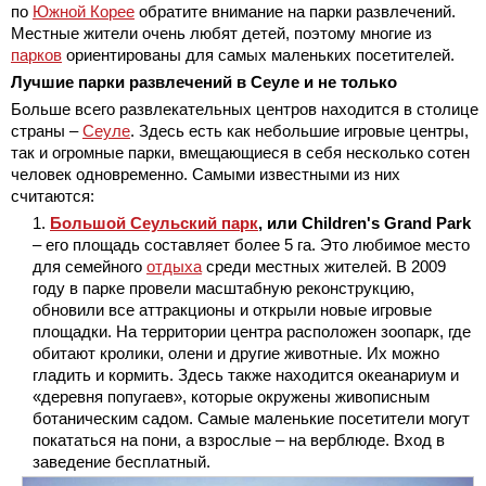
по
Южной Корее
обратите внимание на парки развлечений.
Местные жители очень любят детей, поэтому многие из
парков
ориентированы для самых маленьких посетителей.
Лучшие парки развлечений в Сеуле и не только
Больше всего развлекательных центров находится в столице
страны –
Сеуле
. Здесь есть как небольшие игровые центры,
так и огромные парки, вмещающиеся в себя несколько сотен
человек одновременно. Самыми известными из них
считаются:
Большой Сеульский парк
, или Children's Grand Park
– его площадь составляет более 5 га. Это любимое место
для семейного
отдыха
среди местных жителей. В 2009
году в парке провели масштабную реконструкцию,
обновили все аттракционы и открыли новые игровые
площадки. На территории центра расположен зоопарк, где
обитают кролики, олени и другие животные. Их можно
гладить и кормить. Здесь также находится океанариум и
«деревня попугаев», которые окружены живописным
ботаническим садом. Самые маленькие посетители могут
покататься на пони, а взрослые – на верблюде. Вход в
заведение бесплатный.