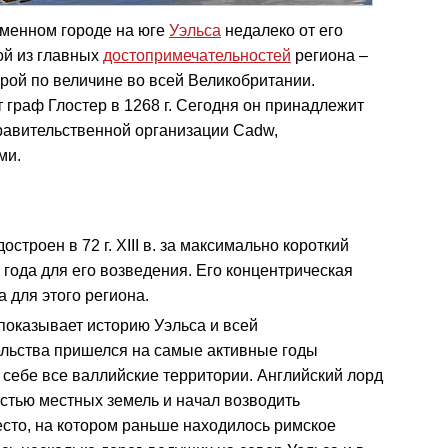
менном городе на юге
Уэльса
недалеко от его
ной из главных
достопримечательностей
региона –
рой по величине во всей Великобритании.
 граф Глостер в 1268 г. Сегодня он принадлежит
правительственной организации Cadw,
ми.
строен в 72 г. XIII в. за максимально короткий
 года для его возведения. Его концентрическая
 для этого региона.
показывает историю Уэльса и всей
тельства пришелся на самые активные годы
 себе все валлийские территории. Английский лорд
астью местных земель и начал возводить
сто, на котором раньше находилось римское