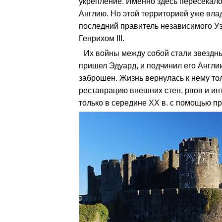
укрепление. Именно здесь пересекалос
Англию. Но этой территорией уже вла
последний правитель независимого У
Генрихом III.
Их войны между собой стали звездны
пришел Эдуард, и подчинил его Англи
заброшен. Жизнь вернулась к нему толь
реставрацию внешних стен, рвов и ин
только в середине ХХ в. с помощью п