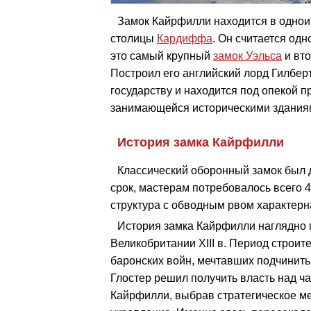
Замок Кайрфилли находится в однои
столицы
Кардиффа
. Он считается од
это самый крупный
замок Уэльса
и вто
Построил его английский лорд Гилберт
государству и находится под опекой 
занимающейся историческими здания
История замка Кайрфилли
Классический оборонный замок был до
срок, мастерам потребовалось всего 4
структура с обводным рвом характерна
История замка Кайрфилли наглядно 
Великобритании XIII в. Период строи
баронских войн, мечтавших подчинить
Глостер решил получить власть над ч
Кайрфилли, выбрав стратегическое ме