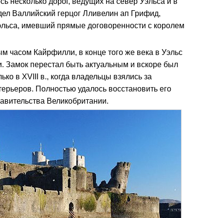
ь несколько дорог, ведущих на север Уэльса и в
дел Валлийский герцог Лливелин ап Грифид,
эльса, имевший прямые договоренности с королем
м часом Кайрфилли, в конце того же века в Уэльс
и. Замок перестал быть актуальным и вскоре был
ко в XVIII в., когда владельцы взялись за
терьеров. Полностью удалось восстановить его
равительства Великобритании.