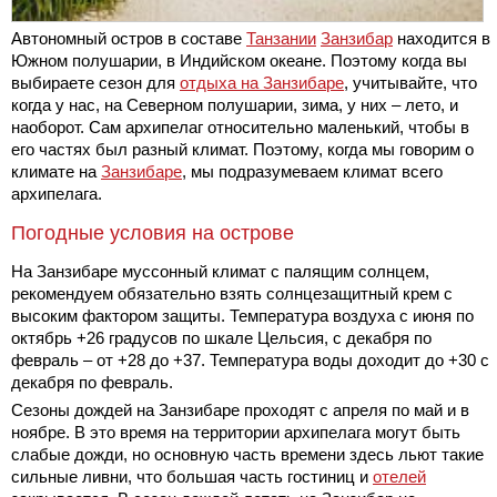
Автономный остров в составе
Танзании
Занзибар
находится в
Южном полушарии, в Индийском океане. Поэтому когда вы
выбираете сезон для
отдыха на Занзибаре
, учитывайте, что
когда у нас, на Северном полушарии, зима, у них – лето, и
наоборот. Сам архипелаг относительно маленький, чтобы в
его частях был разный климат. Поэтому, когда мы говорим о
климате на
Занзибаре
, мы подразумеваем климат всего
архипелага.
Погодные условия на острове
На Занзибаре муссонный климат с палящим солнцем,
рекомендуем обязательно взять солнцезащитный крем с
высоким фактором защиты. Температура воздуха с июня по
октябрь +26 градусов по шкале Цельсия, с декабря по
февраль – от +28 до +37. Температура воды доходит до +30 с
декабря по февраль.
Сезоны дождей на Занзибаре проходят с апреля по май и в
ноябре. В это время на территории архипелага могут быть
слабые дожди, но основную часть времени здесь льют такие
сильные ливни, что большая часть гостиниц и
отелей