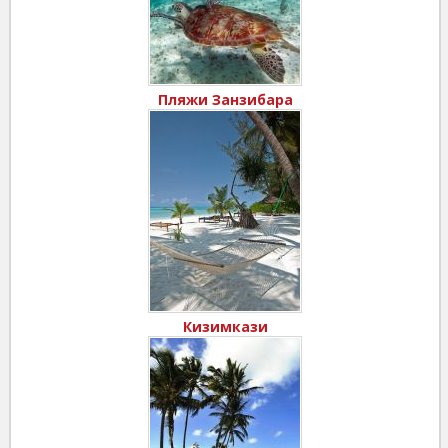
Пляжи Занзибара
Кизимкази