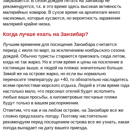
закрывается. В сезон дождей летать на Занзибар не
рекомендуется, т.к. в это время здесь высокая активность
малярийных комаров. В сухое время на архипелаге много
насекомых, которые кусаются, но вероятность заражения
малярией крайне низка.
Когда лучше ехать на Занзибар?
Лучшим временем для посещения Занзибара считается
период с июля по март, за исключением ноябрьского сезона
дождей. Обычно туристы стараются приезжать сюда летом,
когда не так жарко. Но в этом время и цены на поселение в
гостиницах выше, и людей на пляжах значительно больше.
Зимой же на острове жарко, но если вы нормально
переносите температуру до +40, то обязательно насладитесь
всеми прелестями морского отдыха. Людей в этом время года
настолько мало, что персонал отелей будет исполнять
любые ваши просьбы, а километровые песчаные пляжи
будут только в вашем распоряжении.
Отметим, что как и на любом острове, на Занзибаре все же
сложно предсказать погоду. Поэтому настоятельно
рекомендуем перед посещением острова все же узнать, какая
погода выпадает на дату вашего приезда.