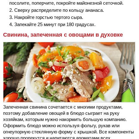
посолите, поперчите, покройте майонезной сеточкой.
Сверху распределите по кольцу ананаса.
Накройте горстью тертого сыра.
Запекайте 25 минут при 180 градусах.
Свинина, запеченная с овощами в духовке
Запеченная свинина сочетается с многими продуктами,
поэтому добавление овощей в блюдо сыграет на руку
хозяйкам, которым нужно накормить большую компанию.
Оформить блюдо можно используя фольгу, рукав или
огнеупорную стеклянную форму с крышкой. Все компоненты
хорошо пропекутся и напитаются ароматами всех