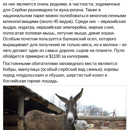
из них являются очень редкими, в частности, эндемичные
для Сербии разновидности жука-рогача. Также в
национальном парке можно полюбоваться многочисленными
млекопитающими (около 45 видов). Среди них – евразийская
выдра, ондатра, евразийская землеройка, жирная соня,
полосатая полевая мышь, летучие мыши, дикие кошки.
Особым почетом пользуется балканский осел, которого
выращивают для получения не только мяса, но и молока – из
него делают один из самых дорогих сыров на планете. Пуле
обойдется примерно в $1100 за килограмм.
Постоянными обитателями заповедного места являются
бобры, мангулица (особый сербский вид свиньи), коровы
пород «подольская» и «буша», шерстистый козел и
боснийская горная лошадь.