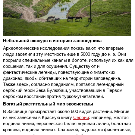
Небольшой экскурс в историю заповедника
Археологические исследования показывают, что впервые
люди заселили эту местность еще в 5000 году до н. э. Они
прорыли специальные каналы в болоте, используя их как для
орошения, так и для осушения. Существуют и
фантастические легенды, повествующие о гигантских
драконах, якобы обитавших на территории заповедника.
Также здесь, согласно преданиям, прятался легендарный
сербский герой Зека Булюбаш, участвовавший в Первом
сербском восстании против турков-угнетателей.
Богатый растительный мир экосистемы
В Засавице произрастает около 600 видов растений. Многие
из них занесены в Красную книгу
Сербии
: например, желтая
водяная лилия, европейская белая водяная лилия, болотная
крапива, водяная лилия с бахромой, водоросли фиолетовые,