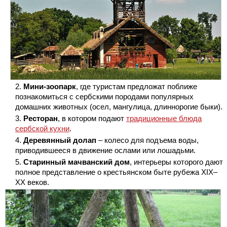
Мини-зоопарк
, где туристам предложат поближе
познакомиться с сербскими породами популярных
домашних животных (осел, мангулица, длиннорогие быки).
Ресторан
, в котором подают
традиционные блюда
сербской кухни
.
Деревянный долап
– колесо для подъема воды,
приводившееся в движение ослами или лошадьми.
Старинный мачванский дом
, интерьеры которого дают
полное представление о крестьянском быте рубежа XIX‒
ХХ веков.