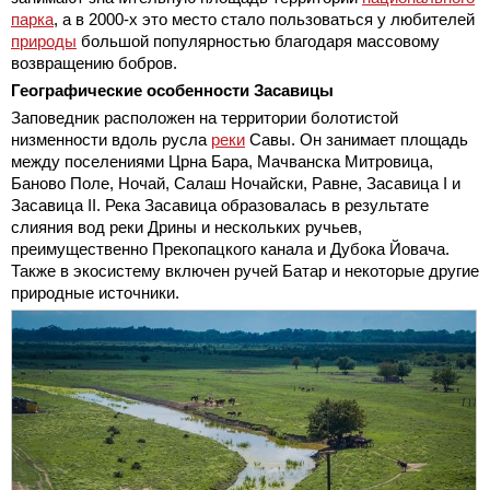
парка
, а в 2000-х это место стало пользоваться у любителей
природы
большой популярностью благодаря массовому
возвращению бобров.
Географические особенности Засавицы
Заповедник расположен на территории болотистой
низменности вдоль русла
реки
Савы. Он занимает площадь
между поселениями Црна Бара, Мачванска Митровица,
Баново Поле, Ночай, Салаш Ночайски, Равне, Засавица I и
Засавица II. Река Засавица образовалась в результате
слияния вод реки Дрины и нескольких ручьев,
преимущественно Прекопацкого канала и Дубока Йовача.
Также в экосистему включен ручей Батар и некоторые другие
природные источники.