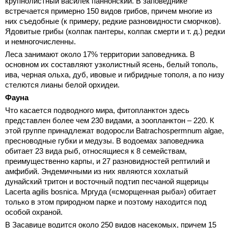
крупнолистный василек паннонский. В заповеднике
встречается примерно 150 видов грибов, причем многие из
них съедобные (к примеру, редкие разновидности сморчков).
Ядовитые грибы (колпак пантеры, колпак смерти и т. д.) редки
и немногочисленны.
Леса занимают около 17% территории заповедника. В
основном их составляют узколистный ясень, белый тополь,
ива, черная ольха, дуб, ивовые и гибридные тополя, а по низу
стелются лианы белой орхидеи.
Фауна
Что касается подводного мира, фитопланктон здесь
представлен более чем 230 видами, а зоопланктон – 220. К
этой группе принадлежат водоросли Batrachospermnum algae,
пресноводные губки и медузы. В водоемах заповедника
обитает 23 вида рыб, относящиеся к 8 семействам,
преимущественно карпы, и 27 разновидностей рептилий и
амфибий. Эндемичными из них являются хохлатый
дунайский тритон и восточный подтип песчаной ящерицы
Lacerta agilis bosnica. Мргуда («сморщенная рыба») обитает
только в этом природном парке и поэтому находится под
особой охраной.
В Засавице водится около 250 видов насекомых, причем 15