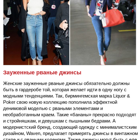
Зауженные рваные джинсы
Женские зауженные рваные джинсы обязательно должны
быть в гардеробе той, которая желает идти в одну ногу с
модными тенденциями. Так, бирмингемская марка Liquor &
Poker свою новую коллекцию пополнила эффектной
денимовой моделью с рваными элементами и
необработанным краем. Такие «бананы» прекрасно подходят
и стройняшкам, и девушкам с пышными бедрами. А
модернистский бренд, создающий одежду с минималистским
дизайном, Waven, предлагает примерять джинсы в винтажном
стиле и с рваными коленями. Также джинсы могут быть с еле