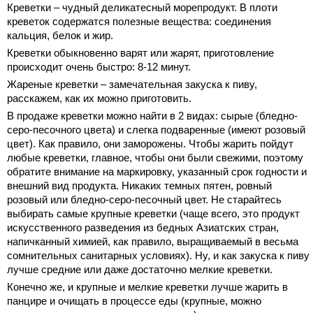
Креветки – чудный деликатесный морепродукт. В плоти
креветок содержатся полезные вещества: соединения
кальция, белок и жир.
Креветки обыкновенно варят или жарят, приготовление
происходит очень быстро: 8-12 минут.
Жареные креветки – замечательная закуска к пиву,
расскажем, как их можно приготовить.
В продаже креветки можно найти в 2 видах: сырые (бледно-
серо-песочного цвета) и слегка подваренные (имеют розовый
цвет). Как правило, они заморожены. Чтобы жарить пойдут
любые креветки, главное, чтобы они были свежими, поэтому
обратите внимание на маркировку, указанный срок годности и
внешний вид продукта. Никаких темных пятен, ровный
розовый или бледно-серо-песочный цвет. Не старайтесь
выбирать самые крупные креветки (чаще всего, это продукт
искусственного разведения из бедных Азиатских стран,
напичканный химией, как правило, выращиваемый в весьма
сомнительных санитарных условиях). Ну, и как закуска к пиву
лучше средние или даже достаточно мелкие креветки.
Конечно же, и крупные и мелкие креветки лучше жарить в
панцире и очищать в процессе еды (крупные, можно