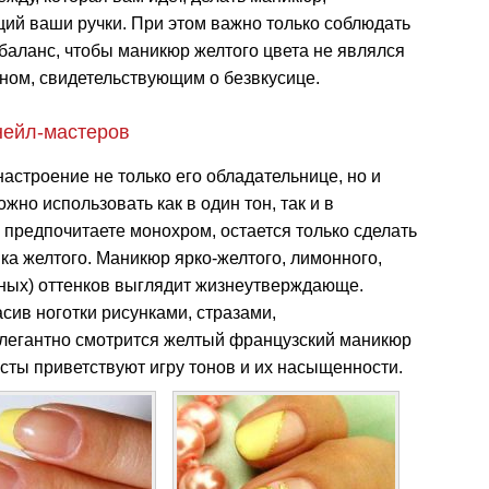
ий ваши ручки. При этом важно только соблюдать
баланс, чтобы маникюр желтого цвета не являлся
ном, свидетельствующим о безвкусице.
нейл-мастеров
астроение не только его обладательнице, но и
но использовать как в один тон, так и в
 предпочитаете монохром, остается только сделать
ка желтого. Маникюр ярко-желтого, лимонного,
ьных) оттенков выглядит жизнеутверждающе.
сив ноготки рисунками, стразами,
элегантно смотрится желтый французский маникюр
сты приветствуют игру тонов и их насыщенности.