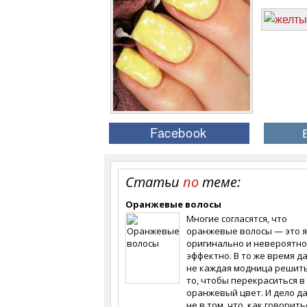
Статьи
по
теме:
Оранжевые волосы
Многие согласятся, что
оранжевые волосы — это я
оригинально и невероятно
эффектно. В то же время д
не каждая модница решить
то, чтобы перекраситься в
оранжевый цвет. И дело д
не в том, что, как говорить