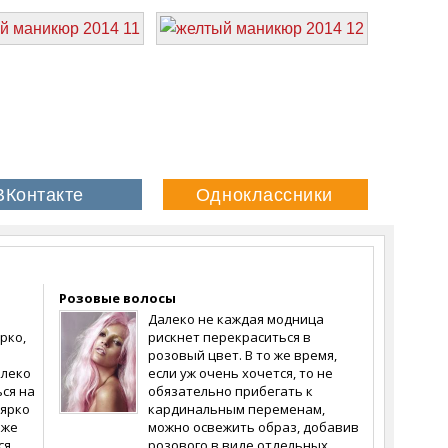
Розовые волосы
Далеко не каждая модница
рко,
рискнет перекраситься в
розовый цвет. В то же время,
алеко
если уж очень хочется, то не
ся на
обязательно прибегать к
 ярко
кардинальным переменам,
аже
можно освежить образ, добавив
ся,
розового в виде отдельных