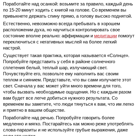
Поработайте над осанкой: возьмите за правило, каждый день
по 15-20 минут ходить с книгой на голове. Со временем вы
привыкнете держать спину прямо, а голову высоко поднятой.
Естественно, невозможно всегда пребывать в хорошем
расположении духа, но научиться контролировать свое
состояние вполне реально: аффирмации и
медитации
помогут
переключиться с негативных мыслей на более легкий
настрой.
Существует такая практика, которая называется «Солнце».
Попробуйте представить у себя в районе солнечного
сплетения белый, теплый шар, излучающий свет.
Почувствуйте его, позвольте ему наполнить вас своим
теплом и сиянием. Представьте, что вы сами излучаете этот
свет. Сначала у вас может уйти много времени для того,
чтобы вызвать необходимые ощущения. Но с каждым разом
вам будет все легче добиться нужного результата. Со
временем вы заметите, что люди тянуться к вам, что им легко
и приятно в вашем обществе.
Поработайте над речью. Попробуйте говорить более
медленно и мягко. Постарайтесь как можно реже употреблять
слова-паразиты и не используйте грубые выражения, даже
если это шутки.