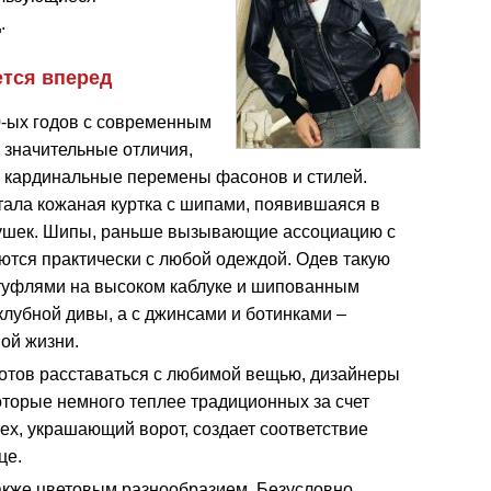
.
ется вперед
0-ых годов с современным
 значительные отличия,
и кардинальные перемены фасонов и стилей.
тала кожаная куртка с шипами, появившаяся в
вушек. Шипы, раньше вызывающие ассоциацию с
аются практически с любой одеждой. Одев такую
 туфлями на высоком каблуке и шипованным
клубной дивы, а с джинсами и ботинками –
ой жизни.
 готов расставаться с любимой вещью, дизайнеры
оторые немного теплее традиционных за счет
ех, украшающий ворот, создает соответствие
це.
кже цветовым разнообразием. Безусловно,