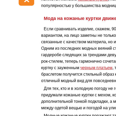
популярностью у большинства модниц
Мода на кожаные куртки движ
Если сравнивать изделие, скажем, 9
вариантом, на лицо заметны не только
связанные с качеством материла, но 
Одним из последних модных веяний с
гардеробе следящих за трендами де
рок-стилем, теперь гармонично сочет
куртку с зауженным
черным платьем
,
браслетом получится стильный образ 
отличный модный вид для повседневн
Для тех, кто и в холодную погоду не
придумали кожаные куртки с мехом, к
дополнительной тонкой подкладки, а м
между одетой вещью и погодой на ули
Модные кожаные куртки поражают та