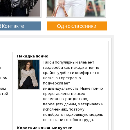
Накидка пончо
й
Такой популярный элемент
ет
гардероба как накидка пончо
крайне удобен и комфортен в
оном
носке, он прекрасно
подчеркивает
вам
индивидуальность. Ныне пончо
этой
представлены во всех
возможных расцветках,
вариациях длины, материалах и
исполнениях, поэтому
подобрать подходящую модель
не составит особого труда.
Короткие кожаные куртки