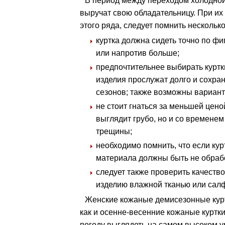
В период между переходом холодной
выручат свою обладательницу. При их 
этого ряда, следует помнить нескольк
куртка должна сидеть точно по фи
или напротив больше;
предпочтительнее выбирать куртки
изделия прослужат долго и сохра
сезонов; также возможны вариант
не стоит гнаться за меньшей ценой
выглядит грубо, но и со временем
трещины;
необходимо помнить, что если кур
материала должны быть не обраб
следует также проверить качество
изделию влажной тканью или салф
Женские кожаные демисезонные курт
как и осенне-весенние кожаные куртк
погоду выглядеть на самом высоком у