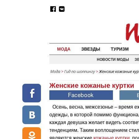
МОДА
ЗВЕЗДЫ
ТУРИЗМ
НОВОСТИ МОДЫ
З
Мода
>
Гид по шоппингу
>
Женские кожаные ку
Женские кожаные куртки
Осень, весна, межсезонье – время 
одежды, в которой помимо функциона
каждая девушка желает видеть соотв
тенденциям. Таким воплощением стиля
являются женские
кожаные куртки
, п