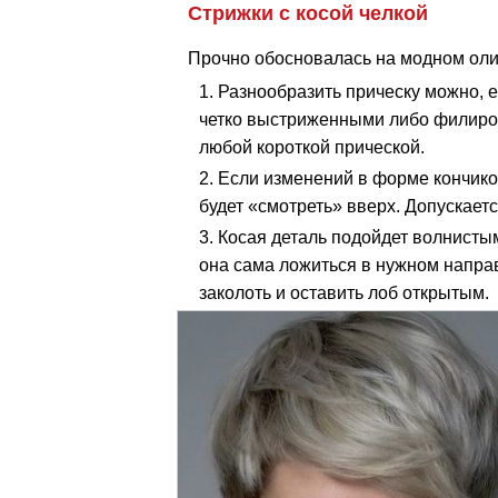
Стрижки с косой челкой
Прочно обосновалась на модном ол
Разнообразить прическу можно, е
четко выстриженными либо филиров
любой короткой прической.
Если изменений в форме кончиков
будет «смотреть» вверх. Допускает
Косая деталь подойдет волнистым
она сама ложиться в нужном направ
заколоть и оставить лоб открытым.