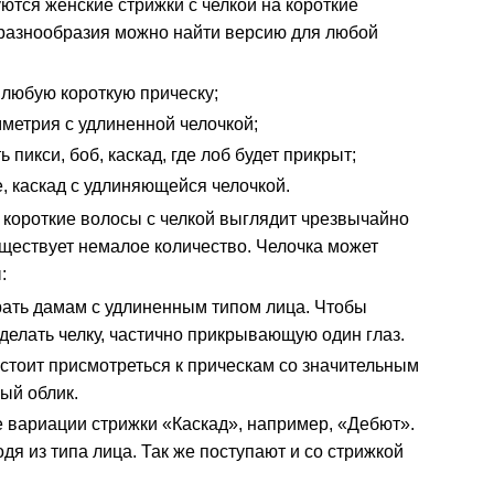
тся женские стрижки с челкой на короткие
и разнообразия можно найти версию для любой
 любую короткую прическу;
мметрия с удлиненной челочкой;
 пикси, боб, каскад, где лоб будет прикрыт;
е, каскад с удлиняющейся челочкой.
короткие волосы с челкой выглядит чрезвычайно
ществует немалое количество. Челочка может
:
рать дамам с удлиненным типом лица. Чтобы
сделать челку, частично прикрывающую один глаз.
стоит присмотреться к прическам со значительным
ый облик.
вариации стрижки «Каскад», например, «Дебют».
дя из типа лица. Так же поступают и со стрижкой