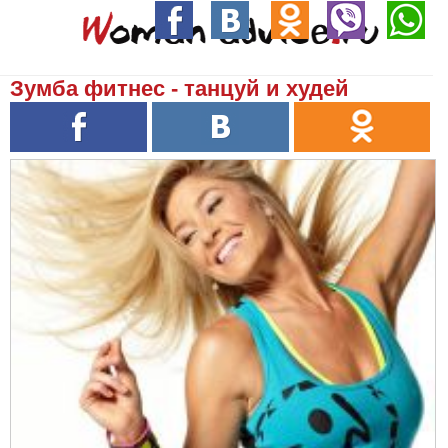
Зумба фитнес - танцуй и худей