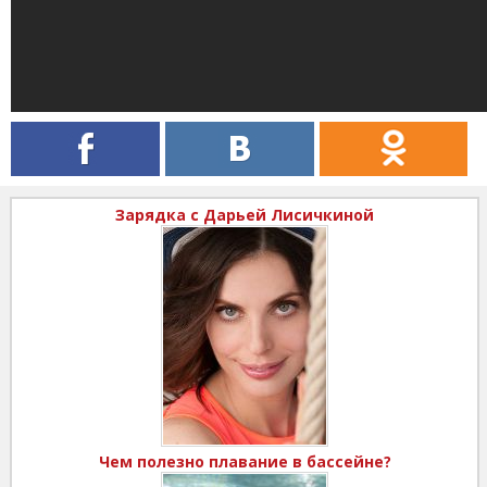
Зарядка с Дарьей Лисичкиной
Чем полезно плавание в бассейне?