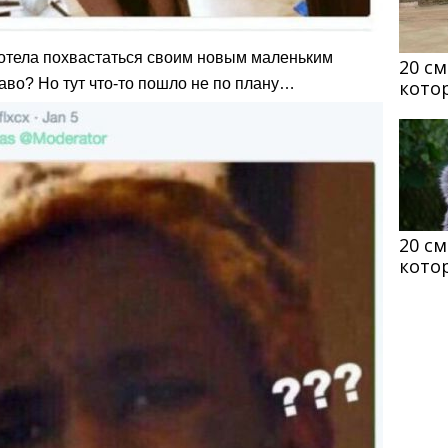
хотела похвастаться своим новым маленьким
20 с
аво? Но тут что-то пошло не по плану…
кото
20 с
кото