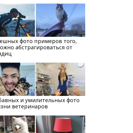
мешных фото примеров того,
можно абстрагироваться от
ядиц
абавных и умилительных фото
изни ветеринаров