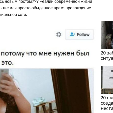
ись новым постом??? Реалии современной жизни
бытие или просто обыденное времяпровождение
циальной сети.
20 з
ситу
20 с
созд
нест