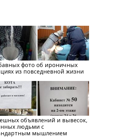
абавных фото об ироничных
ациях из повседневной жизни
мешных объявлений и вывесок,
анных людьми с
андартным мышлением