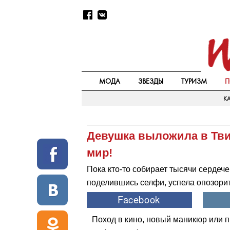
МОДА
ЗВЕЗДЫ
ТУРИЗМ
П
КА
Девушка выложила в Тви
мир!
Пока кто-то собирает тысячи сердеч
поделившись селфи, успела опозорит
Поход в кино, новый маникюр или п