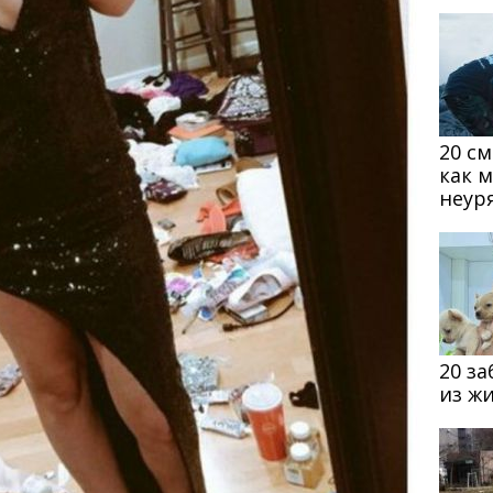
20 с
как 
неур
20 з
из ж