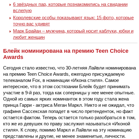
6 звёздных пар, которые познакомились на свидании
вслепую
Королевские особы показывают язык: 15 фото, которые
точно вас удивят
Марк Брайан – мужчина, который носит каблуки, юбки и
любит женщин
Блейк номинирована на премию Teen Choice
Awards
Сегодня стало известно, что 30-летняя Лайвли номинирована
на премию Teen Choice Awards, ежегодно присуждаемую
телеканалом Fox, в номинации «Икона стиля». Самое
интересное, что в этом состязании Блейк будет принимать
участие в 9-й раз, тогда как соперницы у нее менее опытные.
Одной из самых ярких номинанток в этом году стала жена
принца Гарри - актриса Меган Маркл. Никто и не ожидал, что
графиня Сассекская попадет в число претенденток, но факт
остается фактом. Теперь остается только разобраться в том,
кто же из девушек по праву заслужил называться «Иконой
стиля». К слову, помимо Маркл и Лайвли на эту номинацию
представлены и другие, не менее знаменитые, личности.