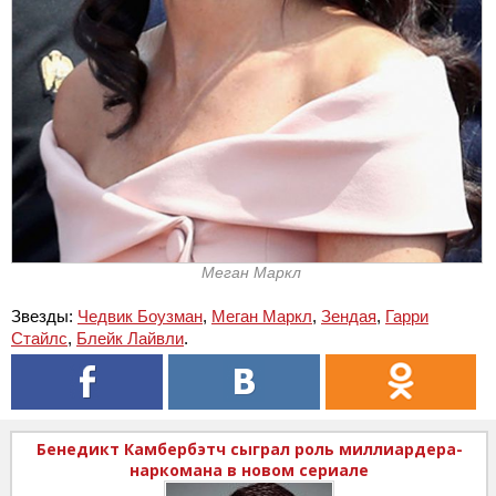
Меган Маркл
Звезды:
Чедвик Боузман
,
Меган Маркл
,
Зендая
,
Гарри
Стайлс
,
Блейк Лайвли
.
Бенедикт Камбербэтч сыграл роль миллиардера-
наркомана в новом сериале