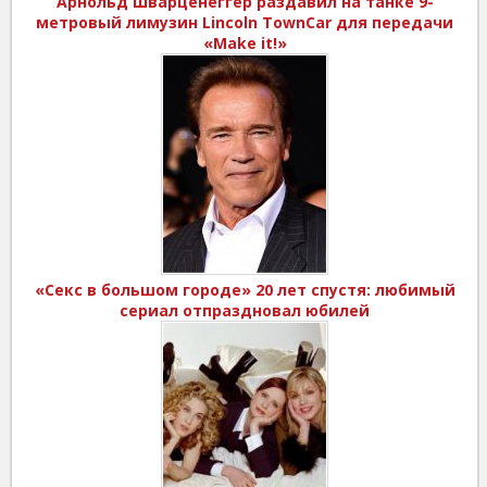
Арнольд Шварценеггер раздавил на танке 9-
метровый лимузин Lincoln TownCar для передачи
«Make it!»
«Секс в большом городе» 20 лет спустя: любимый
сериал отпраздновал юбилей