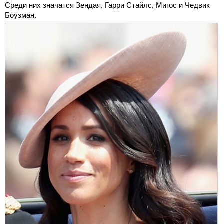
Среди них значатся Зендая, Гарри Стайлс, Мигос и Чедвик
Боузман.