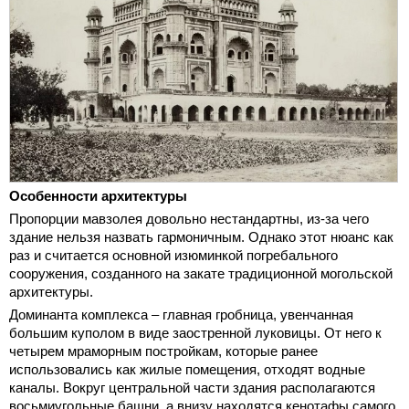
Особенности архитектуры
Пропорции мавзолея довольно нестандартны, из-за чего
здание нельзя назвать гармоничным. Однако этот нюанс как
раз и считается основной изюминкой погребального
сооружения, созданного на закате традиционной могольской
архитектуры.
Доминанта комплекса – главная гробница, увенчанная
большим куполом в виде заостренной луковицы. От него к
четырем мраморным постройкам, которые ранее
использовались как жилые помещения, отходят водные
каналы. Вокруг центральной части здания располагаются
восьмиугольные башни, а внизу находятся кенотафы самого