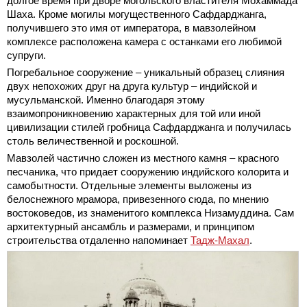
долгое время при дворе могольского властителя Мохаммада
Шаха. Кроме могилы могущественного Сафдарджанга,
получившего это имя от императора, в мавзолейном
комплексе расположена камера с останками его любимой
супруги.
Погребальное сооружение – уникальный образец слияния
двух непохожих друг на друга культур – индийской и
мусульманской. Именно благодаря этому
взаимопроникновению характерных для той или иной
цивилизации стилей гробница Сафдарджанга и получилась
столь величественной и роскошной.
Мавзолей частично сложен из местного камня – красного
песчаника, что придает сооружению индийского колорита и
самобытности. Отдельные элементы выложены из
белоснежного мрамора, привезенного сюда, по мнению
востоковедов, из знаменитого комплекса Низамуддина. Сам
архитектурный ансамбль и размерами, и принципом
строительства отдаленно напоминает
Тадж-Махал
.