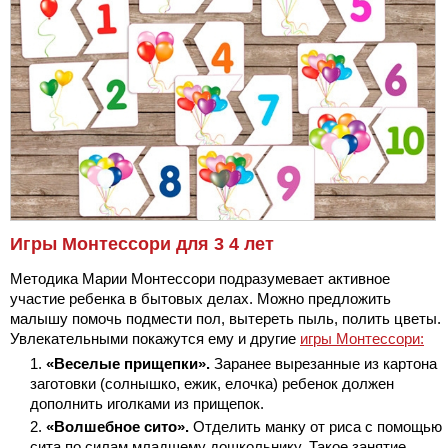
Игры Монтессори для 3 4 лет
Методика Марии Монтессори подразумевает активное
участие ребенка в бытовых делах. Можно предложить
малышу помочь подмести пол, вытереть пыль, полить цветы.
Увлекательными покажутся ему и другие
игры Монтессори:
«Веселые прищепки».
Заранее вырезанные из картона
заготовки (солнышко, ежик, елочка) ребенок должен
дополнить иголками из прищепок.
«Волшебное сито».
Отделить манку от риса с помощью
сита по силам младшему дошкольнику. Такое занятие