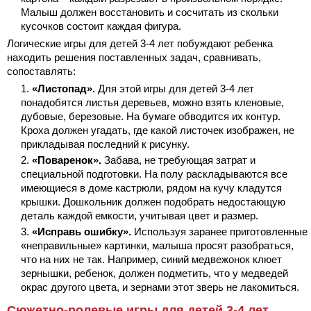
Малыш должен восстановить и сосчитать из скольки
кусочков состоит каждая фигура.
Логические игры для детей 3-4 лет побуждают ребенка
находить решения поставленных задач, сравнивать,
сопоставлять:
«Листопад».
Для этой игры для детей 3-4 лет
понадобятся листья деревьев, можно взять кленовые,
дубовые, березовые. На бумаге обводится их контур.
Кроха должен угадать, где какой листочек изображен, не
прикладывая последний к рисунку.
«Поваренок».
Забава, не требующая затрат и
специальной подготовки. На полу раскладываются все
имеющиеся в доме кастрюли, рядом на кучу кладутся
крышки. Дошкольник должен подобрать недостающую
деталь каждой емкости, учитывая цвет и размер.
«Исправь ошибку».
Используя заранее приготовленные
«неправильные» картинки, малыша просят разобраться,
что на них не так. Например, синий медвежонок клюет
зернышки, ребенок, должен подметить, что у медведей
окрас другого цвета, и зернами этот зверь не лакомиться.
Сюжетно-ролевые игры для детей 3-4 лет