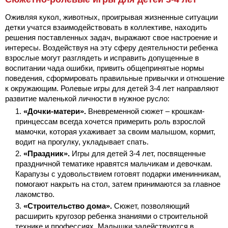
Оживляя кукол, животных, проигрывая жизненные ситуации
детки учатся взаимодействовать в коллективе, находить
решения поставленных задач, выражают свое настроение и
интересы. Воздействуя на эту сферу деятельности ребенка
взрослые могут разглядеть и исправить допущенные в
воспитании чада ошибки, привить общепринятые нормы
поведения, сформировать правильные привычки и отношение
к окружающим. Ролевые игры для детей 3-4 лет направляют
развитие маленькой личности в нужное русло:
«Дочки-матери».
Вневременной сюжет – крошкам-
принцессам всегда хочется примерить роль взрослой
мамочки, которая ухаживает за своим малышом, кормит,
водит на прогулку, укладывает спать.
«Праздник».
Игры для детей 3-4 лет, посвященные
праздничной тематике нравятся мальчикам и девочкам.
Карапузы с удовольствием готовят подарки именинникам,
помогают накрыть на стол, затем принимаются за главное
лакомство.
«Строительство дома».
Сюжет, позволяющий
расширить кругозор ребенка знаниями о строительной
технике и профессиях. Малышки задействуются в