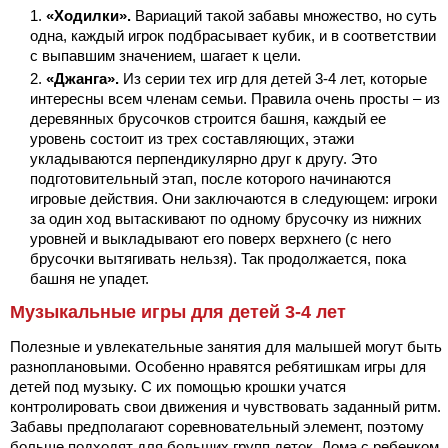
«Ходилки».
Вариаций такой забавы множество, но суть
одна, каждый игрок подбрасывает кубик, и в соответствии
с выпавшим значением, шагает к цели.
«Джанга».
Из серии тех игр для детей 3-4 лет, которые
интересны всем членам семьи. Правила очень просты – из
деревянных брусочков строится башня, каждый ее
уровень состоит из трех составляющих, этажи
укладываются перпендикулярно друг к другу. Это
подготовительный этап, после которого начинаются
игровые действия. Они заключаются в следующем: игроки
за один ход вытаскивают по одному брусочку из нижних
уровней и выкладывают его поверх верхнего (с него
брусочки вытягивать нельзя). Так продолжается, пока
башня не упадет.
Музыкальные игры для детей 3-4 лет
Полезные и увлекательные занятия для малышей могут быть
разноплановыми. Особенно нравятся ребятишкам игры для
детей под музыку. С их помощью крошки учатся
контролировать свои движения и чувствовать заданный ритм.
Забавы предполагают соревновательный элемент, поэтому
больше подходят для больших групп деток. Дома с ребенком