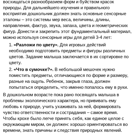
восхищаться разнообразием форм и буйством красок
природы. Для дальнейшего изучения и правильного
восприятия дошкольник должен знать основные сенсорные
эталоны – это системы мер веса, величины, длины,
направления, фактур, звука, запаха, цвета и геометрических
фигур. Донести и закрепить этот фундаментальный материал,
можно используя сенсорные игры для детей 3-4 лет:
«Разложи по цвету».
Для игровых действий
необходимо подготовить предметы и фигуры различных
цветов. Задание малыша заключается в их сортировке по
цвету.
«Что в сумочке?».
В небольшой мешочек нужно
поместить предметы, отличающиеся по форме и размеру,
разные на ощупь. Ребенок, закрыв глаза, должен
попытаться определить, что именно попалось ему в руки.
В дошкольном возрасте пока рано посвящать малыша в
проблемы экологического характера, но прививать ему
любовь к природе, учить ухаживать за ней, формировать
чувство ответственности и сострадания – самое время.
Чтобы крохе было легче принять себя, как единое целое с
окружающим миром, он должен: хорошо ориентироваться во
времени, знать причины и следствия природных явлений.