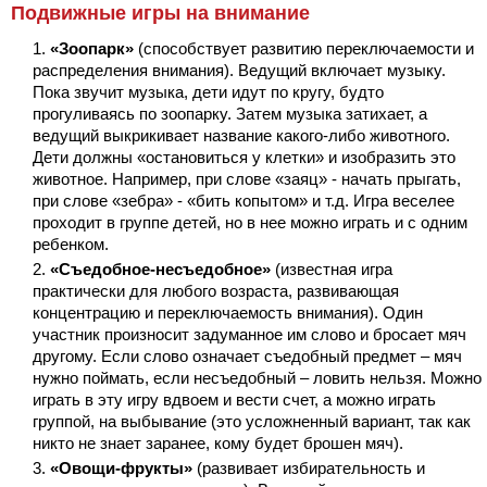
Подвижные игры на внимание
«Зоопарк»
(способствует развитию переключаемости и
распределения внимания). Ведущий включает музыку.
Пока звучит музыка, дети идут по кругу, будто
прогуливаясь по зоопарку. Затем музыка затихает, а
ведущий выкрикивает название какого-либо животного.
Дети должны «остановиться у клетки» и изобразить это
животное. Например, при слове «заяц» - начать прыгать,
при слове «зебра» - «бить копытом» и т.д. Игра веселее
проходит в группе детей, но в нее можно играть и с одним
ребенком.
«Съедобное-несъедобное»
(известная игра
практически для любого возраста, развивающая
концентрацию и переключаемость внимания). Один
участник произносит задуманное им слово и бросает мяч
другому. Если слово означает съедобный предмет – мяч
нужно поймать, если несъедобный – ловить нельзя. Можно
играть в эту игру вдвоем и вести счет, а можно играть
группой, на выбывание (это усложненный вариант, так как
никто не знает заранее, кому будет брошен мяч).
«Овощи-фрукты»
(развивает избирательность и