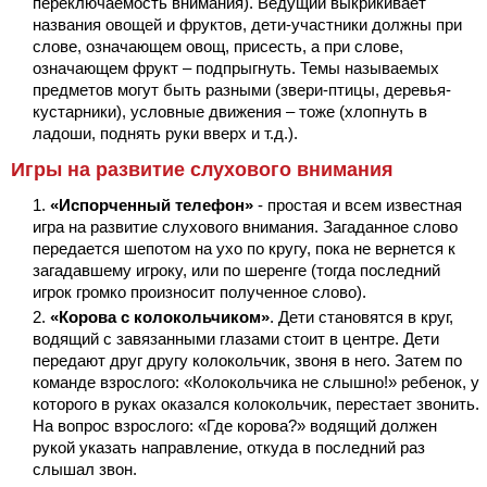
переключаемость внимания). Ведущий выкрикивает
названия овощей и фруктов, дети-участники должны при
слове, означающем овощ, присесть, а при слове,
означающем фрукт – подпрыгнуть. Темы называемых
предметов могут быть разными (звери-птицы, деревья-
кустарники), условные движения – тоже (хлопнуть в
ладоши, поднять руки вверх и т.д.).
Игры на развитие слухового внимания
«Испорченный телефон»
- простая и всем известная
игра на развитие слухового внимания. Загаданное слово
передается шепотом на ухо по кругу, пока не вернется к
загадавшему игроку, или по шеренге (тогда последний
игрок громко произносит полученное слово).
«Корова с колокольчиком»
. Дети становятся в круг,
водящий с завязанными глазами стоит в центре. Дети
передают друг другу колокольчик, звоня в него. Затем по
команде взрослого: «Колокольчика не слышно!» ребенок, у
которого в руках оказался колокольчик, перестает звонить.
На вопрос взрослого: «Где корова?» водящий должен
рукой указать направление, откуда в последний раз
слышал звон.