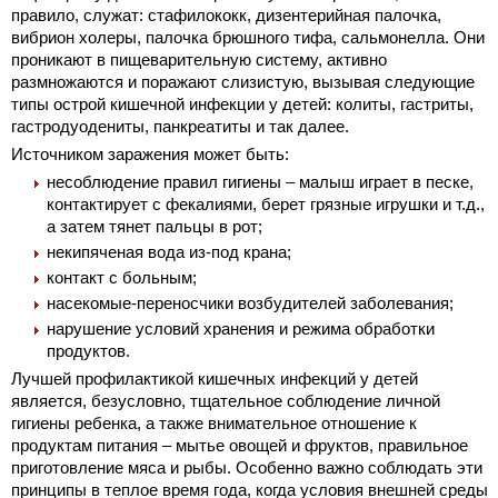
правило, служат: стафилококк, дизентерийная палочка,
вибрион холеры, палочка брюшного тифа, сальмонелла. Они
проникают в пищеварительную систему, активно
размножаются и поражают слизистую, вызывая следующие
типы острой кишечной инфекции у детей: колиты, гастриты,
гастродуодениты, панкреатиты и так далее.
Источником заражения может быть:
несоблюдение правил гигиены – малыш играет в песке,
контактирует с фекалиями, берет грязные игрушки и т.д.,
а затем тянет пальцы в рот;
некипяченая вода из-под крана;
контакт с больным;
насекомые-переносчики возбудителей заболевания;
нарушение условий хранения и режима обработки
продуктов.
Лучшей профилактикой кишечных инфекций у детей
является, безусловно, тщательное соблюдение личной
гигиены ребенка, а также внимательное отношение к
продуктам питания – мытье овощей и фруктов, правильное
приготовление мяса и рыбы. Особенно важно соблюдать эти
принципы в теплое время года, когда условия внешней среды