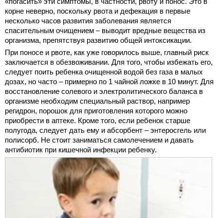
«погасить» эти симптомы, в частности, рвоту и понос. Это в
корне неверно, поскольку рвота и дефекация в первые
несколько часов развития заболевания является
спасительным очищением – выводит вредные вещества из
организма, препятствуя развитию общей интоксикации.
При поносе и рвоте, как уже говорилось выше, главный риск
заключается в обезвоживании. Для того, чтобы избежать его,
следует поить ребенка очищенной водой без газа в малых
дозах, но часто – примерно по 1 чайной ложке в 10 минут. Для
восстановление солевого и электролитического баланса в
организме необходим специальный раствор, например
регидрон, порошок для приготовления которого можно
приобрести в аптеке. Кроме того, если ребенок старше
полугода, следует дать ему и абсорбент – энтеросгель или
полисорб. Не стоит заниматься самолечением и давать
антибиотик при кишечной инфекции ребенку.