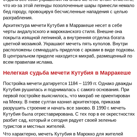
что из-за этой легенды позолоченные шары принесли немало
бед городу, провоцируя бесчисленные нападения с целью
разграбления.
Архитектура мечети Кутубия в Марракеше несет в себе
черты андалузского и марокканского стиля. Внешне она
покрыта изящной лепниной, а внутренняя отделка богата
цветной мозаикой. Украшают мечеть пять куполов. Внутри
расположены семнадцать приделов с арками в виде подковы.
В центральном приделе находится михраб, размещенный по
всем правилам ислама.
Нелегкая судьба мечети Кутубия в Марракеше
Постройка мечети датируется 1184 – 1199 гг. Однако дважды
Кутубия рушилась и поднималась с самого основания. При
первой постройке выяснилось, что михраб не ориентирован
на Мекку. В гневе султан казнил архитектора, приказав
разрушить строение и начать все заново. В 1990 г. мечеть
Кутубия была отреставрирована. С тех пор в ее окрестностях
разбит сад, который и сегодня радует своей зеленью
туристов и местных жителей.
Что характерно, мечеть Кутубия в Марокко для жителей