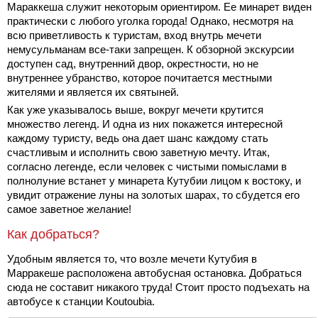
Мараккеша служит некоторым ориентиром. Ее минарет виден
практически с любого уголка города! Однако, несмотря на
всю приветливость к туристам, вход внутрь мечети
немусульманам все-таки запрещен. К обзорной экскурсии
доступен сад, внутренний двор, окрестности, но не
внутреннее убранство, которое почитается местными
жителями и является их святыней.
Как уже указывалось выше, вокруг мечети крутится
множество легенд. И одна из них покажется интересной
каждому туристу, ведь она дает шанс каждому стать
счастливым и исполнить свою заветную мечту. Итак,
согласно легенде, если человек с чистыми помыслами в
полнолуние встанет у минарета Кутубии лицом к востоку, и
увидит отражение луны на золотых шарах, то сбудется его
самое заветное желание!
Как добраться?
Удобным является то, что возле мечети Кутубия в
Марракеше расположена автобусная остановка. Добраться
сюда не составит никакого труда! Стоит просто подъехать на
автобусе к станции Koutoubia.