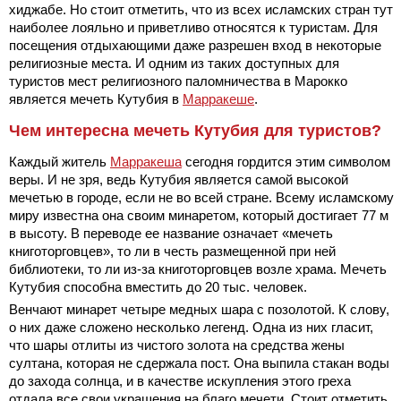
хиджабе. Но стоит отметить, что из всех исламских стран тут
наиболее лояльно и приветливо относятся к туристам. Для
посещения отдыхающими даже разрешен вход в некоторые
религиозные места. И одним из таких доступных для
туристов мест религиозного паломничества в Марокко
является мечеть Кутубия в
Марракеше
.
Чем интересна мечеть Кутубия для туристов?
Каждый житель
Марракеша
сегодня гордится этим символом
веры. И не зря, ведь Кутубия является самой высокой
мечетью в городе, если не во всей стране. Всему исламскому
миру известна она своим минаретом, который достигает 77 м
в высоту. В переводе ее название означает «мечеть
книготорговцев», то ли в честь размещенной при ней
библиотеки, то ли из-за книготорговцев возле храма. Мечеть
Кутубия способна вместить до 20 тыс. человек.
Венчают минарет четыре медных шара с позолотой. К слову,
о них даже сложено несколько легенд. Одна из них гласит,
что шары отлиты из чистого золота на средства жены
султана, которая не сдержала пост. Она выпила стакан воды
до захода солнца, и в качестве искупления этого греха
отдала все свои украшения на благо мечети. Стоит отметить,