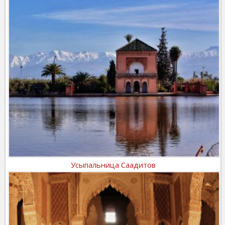
Усыпальница Саадитов