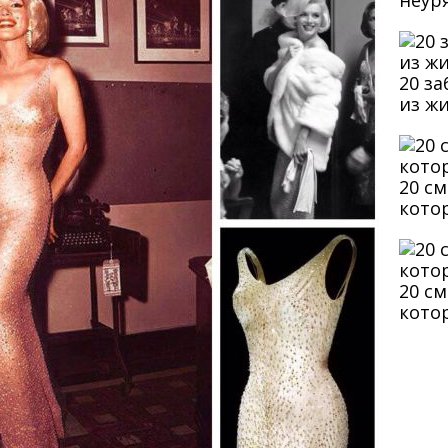
неур
20 з
из ж
20 с
кото
20 с
кото