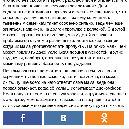
что помогает скоротать время, расслабиться и отвлечься, что
благотворно влияет на психическое состояние. Да и
содержание витаминов в орехах и семенах очень высоко, что
способствует лучшей лактации. Поэтому кормящих к
тыквенным семечкам тянет особенно сильно, ведь чем еще
заняться, например, на долгой прогулке с коляской. С другой
стороны, врачи часто отмечают, что у детей возникают
проблемы со стулом и различные аллергические реакции,
когда их мама употребляет эти продукты. На одних малышей
может повлиять даже маленькая порция вкусностей, другие
груднички, наоборот, совершенно нечувствительны к
маминому рациону. Заранее тут не угадаешь.
Поэтому однозначного ответа на вопрос о том, можно ли
кормящим тыквенные семечки, нет и, возможно, не может
быть. Лучше всего на него ответит сама мама, ведь она
первая замечает, когда её малыш испытывает дискомфорт.
Если полузгать семян очень уж хочется, а грудничок склонен
к аллергии, можно заменить лакомство на зерновые хлебцы
или сухарики – по крайней мере, они отвлекут руки и мысли.