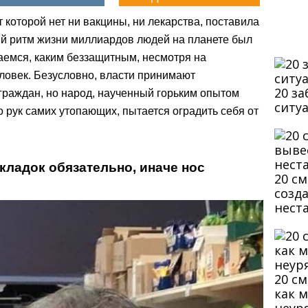
 которой нет ни вакцины, ни лекарства, поставила
ный ритм жизни миллиардов людей на планете был
аемся, каким беззащитным, несмотря на
еловек. Безусловно, власти принимают
20 з
раждан, но народ, наученный горьким опытом
ситу
о рук самих утопающих, пытается оградить себя от
кладок обязательно, иначе нос
20 с
созд
нест
20 с
как 