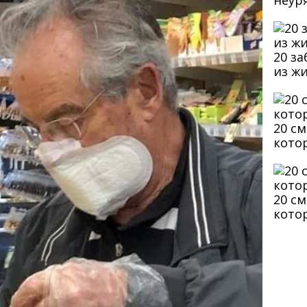
неур
20 з
из ж
20 с
кото
20 с
кото